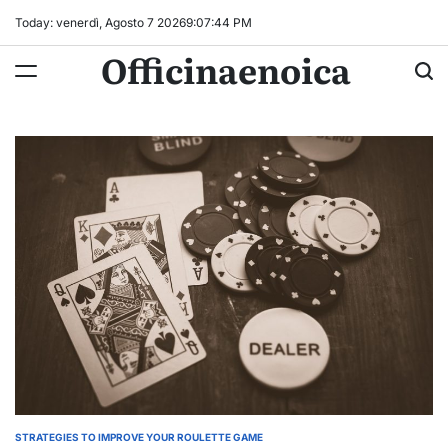
Skip
Today: venerdì, Agosto 7 2026
9
:
07
:
44
PM
to
Officinaenoica
content
STRATEGIES TO IMPROVE YOUR ROULETTE GAME
POSTED