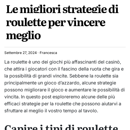
Le migliori strategie di
IN
roulette per vincere
meglio
Settembre 27, 2024
Francesca
La roulette è uno dei giochi più affascinanti del casinò,
che attira i giocatori con il fascino della ruota che gira e
la possibilità di grandi vincite. Sebbene la roulette sia
principalmente un gioco d’azzardo, alcune strategie
possono migliorare il gioco e aumentare le possibilità di
vincita. In questo post esploreremo alcune delle più
efficaci strategie per la roulette che possono aiutarvi a
sfruttare al meglio il vostro tempo al tavolo.
Capire i tipi di roulette