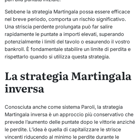
Sebbene la strategia Martingala possa essere efficace
nel breve periodo, comporta un rischio significativo.
Una striscia perdente prolungata può far salire
rapidamente le puntate a importi elevati, superando
potenzialmente i limiti del tavolo o esaurendo il vostro
bankroll. È fondamentale stabilire un limite di perdita e
rispettarlo quando si utilizza questa strategia.
La strategia Martingala
inversa
Conosciuta anche come sistema Paroli, la strategia
Martingala inversa è un approccio più conservativo che
prevede l’aumento delle puntate dopo le vittorie anziché
le perdite. L’idea è quella di capitalizzare le strisce
vincenti riducendo al minimo le perdite durante le