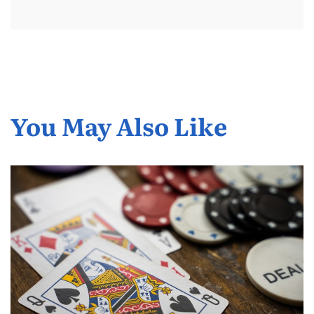
You May Also Like