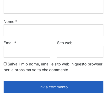
Nome
*
Email
*
Sito web
Salva il mio nome, email e sito web in questo browser
per la prossima volta che commento.