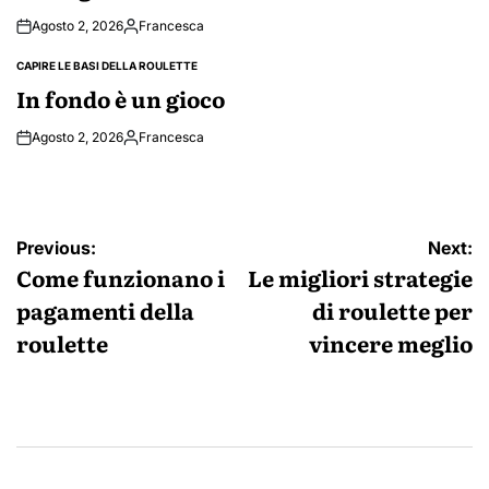
Agosto 2, 2026
Francesca
Posted
by
CAPIRE LE BASI DELLA ROULETTE
POSTED
IN
In fondo è un gioco
Agosto 2, 2026
Francesca
Posted
by
Navigazione
Previous:
Next:
articoli
Come funzionano i
Le migliori strategie
pagamenti della
di roulette per
roulette
vincere meglio