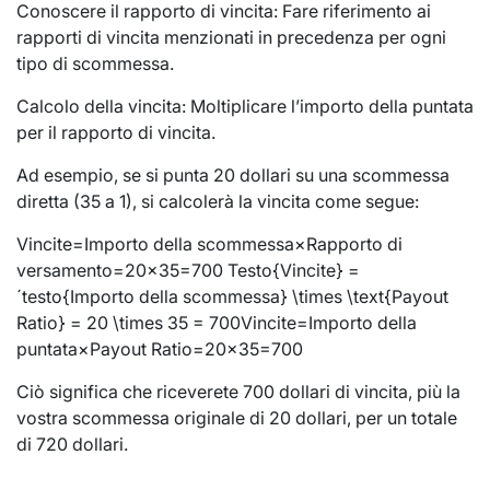
Conoscere il rapporto di vincita: Fare riferimento ai
rapporti di vincita menzionati in precedenza per ogni
tipo di scommessa.
Calcolo della vincita: Moltiplicare l’importo della puntata
per il rapporto di vincita.
Ad esempio, se si punta 20 dollari su una scommessa
diretta (35 a 1), si calcolerà la vincita come segue:
Vincite=Importo della scommessa×Rapporto di
versamento=20×35=700 Testo{Vincite} =
´testo{Importo della scommessa} \times \text{Payout
Ratio} = 20 \times 35 = 700Vincite=Importo della
puntata×Payout Ratio=20×35=700
Ciò significa che riceverete 700 dollari di vincita, più la
vostra scommessa originale di 20 dollari, per un totale
di 720 dollari.