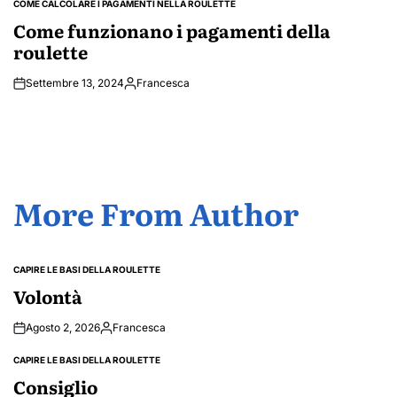
COME CALCOLARE I PAGAMENTI NELLA ROULETTE
POSTED
IN
Come funzionano i pagamenti della
roulette
Settembre 13, 2024
Francesca
Posted
by
More From Author
CAPIRE LE BASI DELLA ROULETTE
POSTED
IN
Volontà
Agosto 2, 2026
Francesca
Posted
by
CAPIRE LE BASI DELLA ROULETTE
POSTED
IN
Consiglio