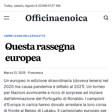
Skip
Today: sabato, Agosto 8 2026
9
:
31
:
57
AM
to
Officinaenoica
content
CAPIRE LE BASI DELLA ROULETTE
POSTED
Questa rassegna
IN
europea
Marzo 21, 2025
Francesca
Un europeo in edizione straordinaria (doveva tenersi nel
2020 ma causa pandemia è slittato al 2021). Un torneo
per Nazioni avvincente e ricco di sorprese ad iniziare
dall’eliminazione del Portogallo di Ronaldo. I campioni
d’Europa in carica hanno dovuto arrestare la loro corsa
di fronte al Belgio di Lukaku. Il campionato europeo per