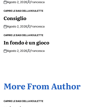
Agosto 2, 2026
Francesca
Posted
by
CAPIRE LE BASI DELLA ROULETTE
POSTED
IN
Consiglio
Agosto 2, 2026
Francesca
Posted
by
CAPIRE LE BASI DELLA ROULETTE
POSTED
IN
In fondo è un gioco
Agosto 2, 2026
Francesca
Posted
by
More From Author
CAPIRE LE BASI DELLA ROULETTE
POSTED
IN