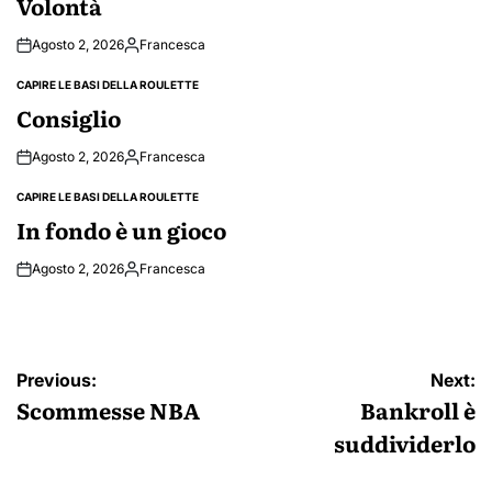
Volontà
Agosto 2, 2026
Francesca
Posted
by
CAPIRE LE BASI DELLA ROULETTE
POSTED
IN
Consiglio
Agosto 2, 2026
Francesca
Posted
by
CAPIRE LE BASI DELLA ROULETTE
POSTED
IN
In fondo è un gioco
Agosto 2, 2026
Francesca
Posted
by
Navigazione
Previous:
Next:
articoli
Scommesse NBA
Bankroll è
suddividerlo