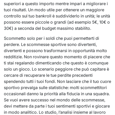
superiori a questo importo mentre impari a migliorare i
tuoi risultati. Un modo utile per ottenere un maggiore
controllo sul tuo bankroll è suddividerlo in unità; le unità
possono essere piccole o grandi (ad esempio 5€, 10€ o
30€) a seconda del budget massimo stabilito.
Scommetto solo per i soldi che puoi permetterti di
perdere. Le scommesse sportive sono divertenti,
divertenti e possono trasformarsi in opportunità molto
redditizie. Non rovinare questo momento di piacere che
ti stai regalando dimenticando che questo è comunque
solo un gioco. Lo scenario peggiore che può capitare è
cercare di recuperare le tue perdite precedenti
spendendo tutti i tuoi fondi. Non lasciare che il tuo cuore
sportivo prevalga sulle statistiche: molti scommettitori
occasionali danno la priorità alla fiducia in una squadra.
Se vuoi avere successo nel mondo delle scommesse,
devi mettere da parte i tuoi sentimenti sportivi e giocare
in modo analitico. Lo studio, l’analisi insieme al lavoro