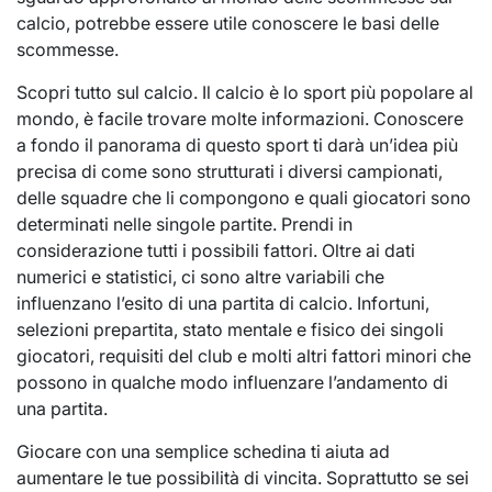
calcio, potrebbe essere utile conoscere le basi delle
scommesse.
Scopri tutto sul calcio. Il calcio è lo sport più popolare al
mondo, è facile trovare molte informazioni. Conoscere
a fondo il panorama di questo sport ti darà un’idea più
precisa di come sono strutturati i diversi campionati,
delle squadre che li compongono e quali giocatori sono
determinati nelle singole partite. Prendi in
considerazione tutti i possibili fattori. Oltre ai dati
numerici e statistici, ci sono altre variabili che
influenzano l’esito di una partita di calcio. Infortuni,
selezioni prepartita, stato mentale e fisico dei singoli
giocatori, requisiti del club e molti altri fattori minori che
possono in qualche modo influenzare l’andamento di
una partita.
Giocare con una semplice schedina ti aiuta ad
aumentare le tue possibilità di vincita. Soprattutto se sei