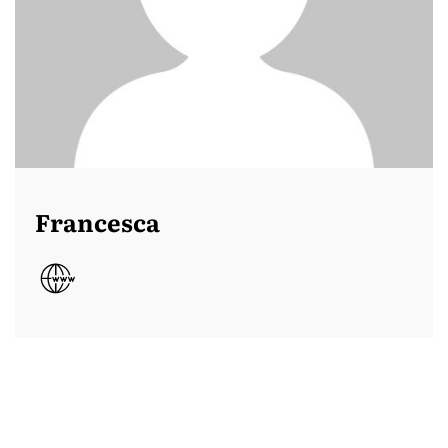
Francesca