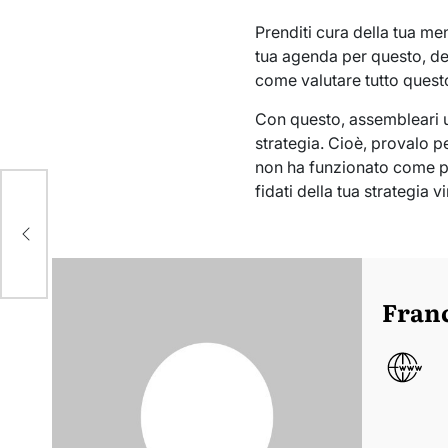
Prenditi cura della tua me
tua agenda per questo, def
come valutare tutto questo
Con questo, assembleari u
strategia. Cioè, provalo 
non ha funzionato come pr
fidati della tua strategia v
Fran