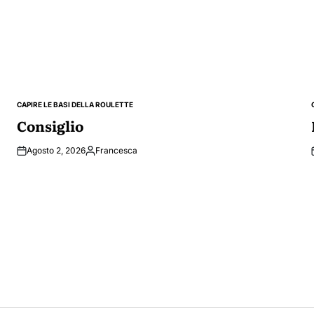
CAPIRE LE BASI DELLA ROULETTE
POSTED
IN
Consiglio
Agosto 2, 2026
Francesca
Posted
by