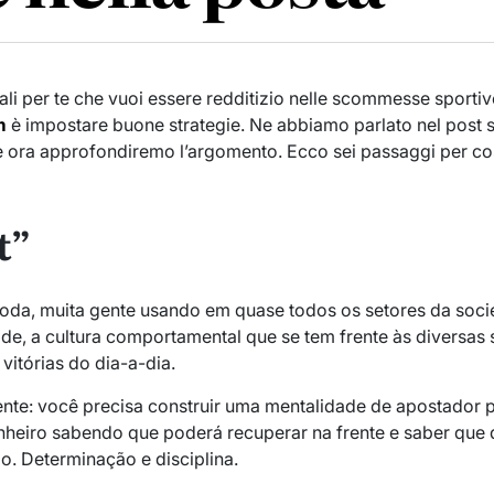
li per te che vuoi essere redditizio nelle scommesse sportiv
m
è impostare buone strategie. Ne abbiamo parlato nel post s
e ora approfondiremo l’argomento. Ecco sei passaggi per cos
t”
moda, muita gente usando em quase todos os setores da soc
de, a cultura comportamental que se tem frente às diversas
vitórias do dia-a-dia.
ente: você precisa construir uma mentalidade de apostador pr
nheiro sabendo que poderá recuperar na frente e saber que
do. Determinação e disciplina.