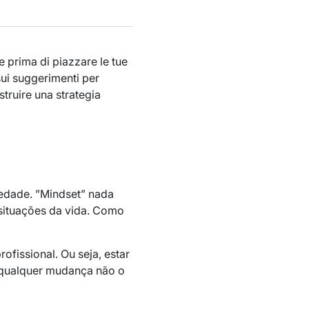
e prima di piazzare le tue
ui suggerimenti per
truire una strategia
iedade. ”Mindset” nada
 situações da vida. Como
ofissional. Ou seja, estar
 qualquer mudança não o