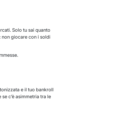
ercati. Solo tu sai quanto
: non giocare con i soldi
commesse.
tonizzata e il tuo bankroll
 se c’è asimmetria tra le