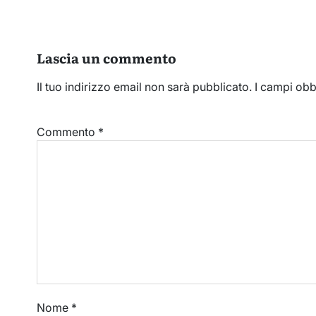
Lascia un commento
Il tuo indirizzo email non sarà pubblicato.
I campi obb
Commento
*
Nome
*