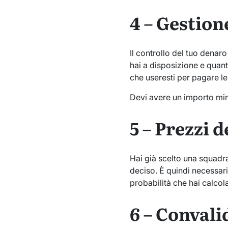
4 – Gestion
Il controllo del tuo denaro 
hai a disposizione e quant
che useresti per pagare le
Devi avere un importo min
5 – Prezzi d
Hai già scelto una squadra 
deciso. È quindi necessari
probabilità che hai calcol
6 – Convali