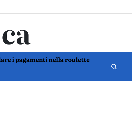
ica
are i pagamenti nella roulette