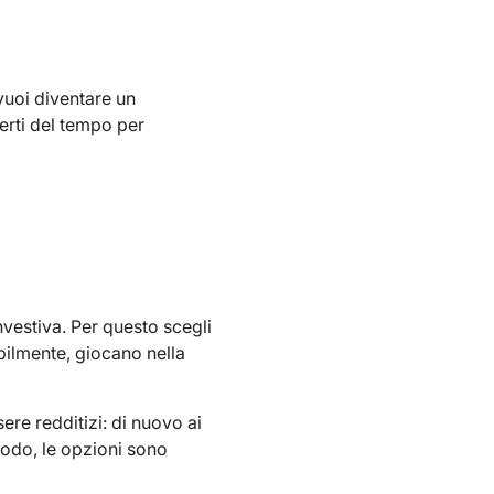
vuoi diventare un
erti del tempo per
investiva. Per questo scegli
bilmente, giocano nella
re redditizi: di nuovo ai
modo, le opzioni sono