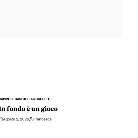
CAPIRE LE BASI DELLA ROULETTE
POSTED
IN
In fondo è un gioco
Agosto 2, 2026
Francesca
Posted
by