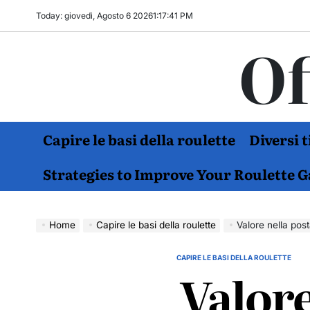
Skip
Today: giovedì, Agosto 6 2026
1
:
17
:
42
PM
to
Of
content
Capire le basi della roulette
Diversi 
Strategies to Improve Your Roulette 
Home
Capire le basi della roulette
Valore nella pos
CAPIRE LE BASI DELLA ROULETTE
POSTED
Valore
IN