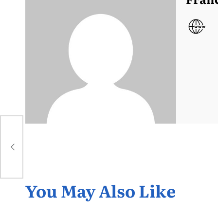
You May Also Like