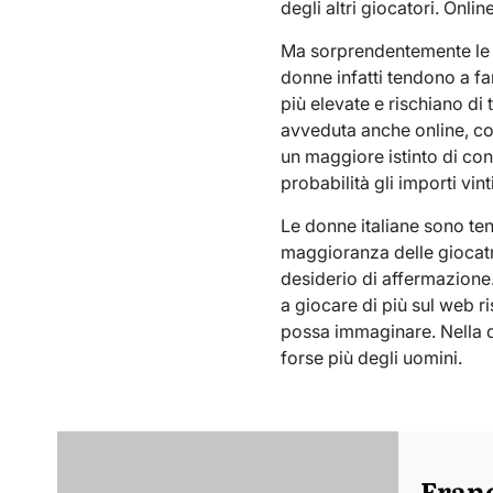
degli altri giocatori. Onl
Ma sorprendentemente le d
donne infatti tendono a f
più elevate e rischiano di 
avveduta anche online, cosa
un maggiore istinto di co
probabilità gli importi vin
Le donne italiane sono ten
maggioranza delle giocatri
desiderio di affermazione.
a giocare di più sul web ri
possa immaginare. Nella d
forse più degli uomini.
Fran