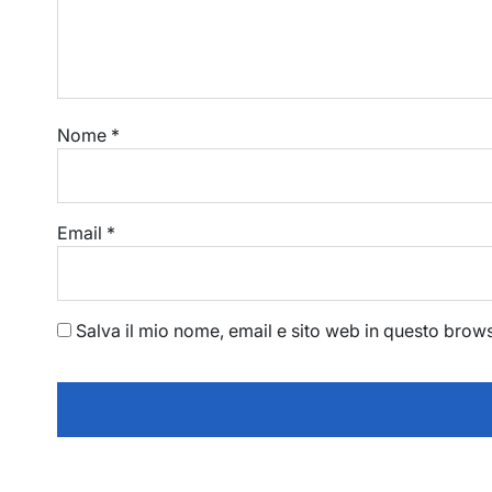
Nome
*
Email
*
Salva il mio nome, email e sito web in questo bro