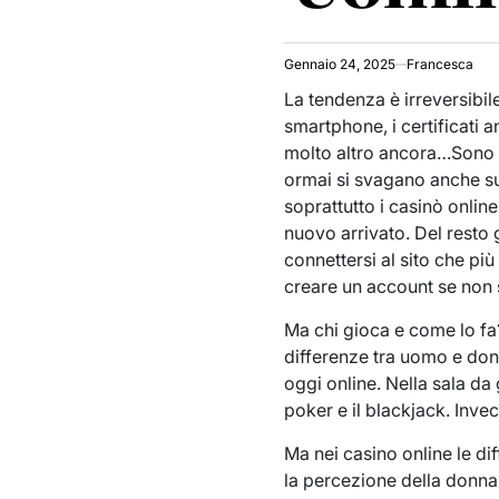
Gennaio 24, 2025
Francesca
La tendenza è irreversibile
smartphone, i certificati an
molto altro ancora…Sono tu
ormai si svagano anche su 
soprattutto i casinò onlin
nuovo arrivato. Del resto 
connettersi al sito che pi
creare un account se non si
Ma chi gioca e come lo fa? 
differenze tra uomo e don
oggi online. Nella sala d
poker e il blackjack. Invec
Ma nei casino online le di
la percezione della donna 