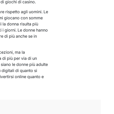
di giochi di casino.
e rispetto agli uomini. Le
omini giocano con somme
i la donna risulta più
tti i giorni. Le donne hanno
e di più anche se in
cezioni, ma la
 di più per via di un
 siano le donne più adulte
digitali di quanto si
ertirsi online quanto e