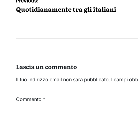
Navigazione
Previous:
articoli
Quotidianamente tra gli italiani
Lascia un commento
Il tuo indirizzo email non sarà pubblicato.
I campi obb
Commento
*