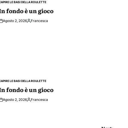
CAPIRE LE BASI DELLA ROULETTE
POSTED
IN
In fondo è un gioco
Agosto 2, 2026
Francesca
Posted
by
CAPIRE LE BASI DELLA ROULETTE
POSTED
IN
In fondo è un gioco
Agosto 2, 2026
Francesca
Posted
by