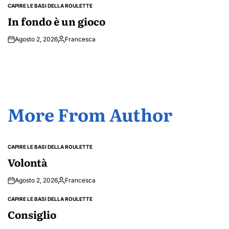
by
CAPIRE LE BASI DELLA ROULETTE
POSTED
IN
In fondo è un gioco
Agosto 2, 2026
Francesca
Posted
by
More From Author
CAPIRE LE BASI DELLA ROULETTE
POSTED
IN
Volontà
Agosto 2, 2026
Francesca
Posted
by
CAPIRE LE BASI DELLA ROULETTE
POSTED
IN
Consiglio