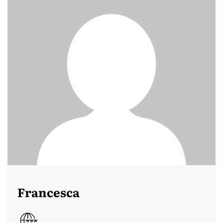
Francesca