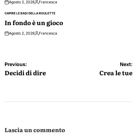
Agosto 2, 2026
Francesca
Posted
by
CAPIRE LE BASI DELLA ROULETTE
POSTED
IN
In fondo è un gioco
Agosto 2, 2026
Francesca
Posted
by
Navigazione
Previous:
Next:
articoli
Decidi di dire
Crea le tue
Lascia un commento