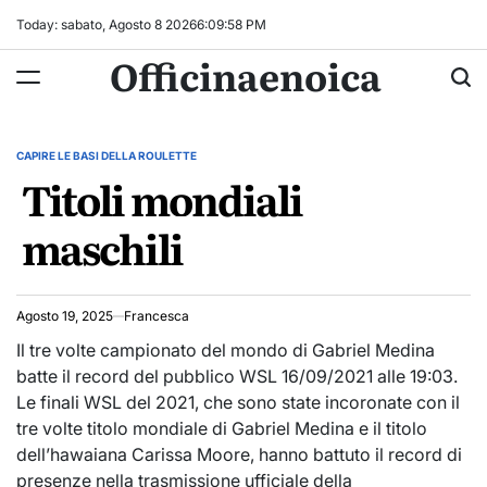
Skip
Today: sabato, Agosto 8 2026
6
:
09
:
58
PM
to
Officinaenoica
content
CAPIRE LE BASI DELLA ROULETTE
POSTED
Titoli mondiali
IN
maschili
Agosto 19, 2025
Francesca
Il tre volte campionato del mondo di Gabriel Medina
batte il record del pubblico WSL 16/09/2021 alle 19:03.
Le finali WSL del 2021, che sono state incoronate con il
tre volte titolo mondiale di Gabriel Medina e il titolo
dell’hawaiana Carissa Moore, hanno battuto il record di
presenze nella trasmissione ufficiale della