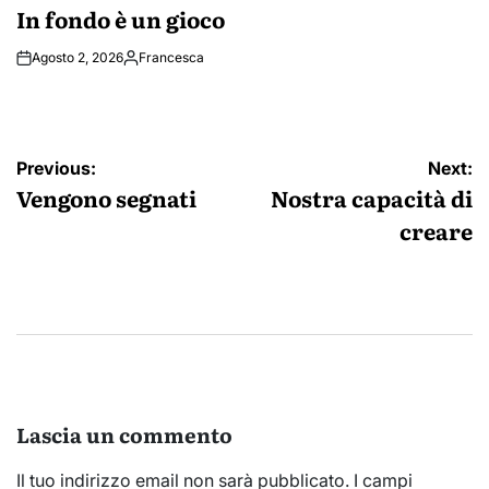
IN
In fondo è un gioco
Agosto 2, 2026
Francesca
Posted
by
Navigazione
Previous:
Next:
articoli
Vengono segnati
Nostra capacità di
creare
Lascia un commento
Il tuo indirizzo email non sarà pubblicato.
I campi