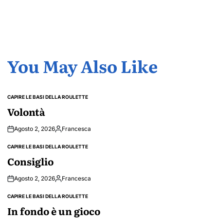
You May Also Like
CAPIRE LE BASI DELLA ROULETTE
POSTED
IN
Volontà
Agosto 2, 2026
Francesca
Posted
by
CAPIRE LE BASI DELLA ROULETTE
POSTED
IN
Consiglio
Agosto 2, 2026
Francesca
Posted
by
CAPIRE LE BASI DELLA ROULETTE
POSTED
IN
In fondo è un gioco