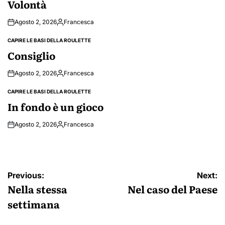
Volontà
Agosto 2, 2026
Francesca
Posted
by
CAPIRE LE BASI DELLA ROULETTE
POSTED
IN
Consiglio
Agosto 2, 2026
Francesca
Posted
by
CAPIRE LE BASI DELLA ROULETTE
POSTED
IN
In fondo è un gioco
Agosto 2, 2026
Francesca
Posted
by
Navigazione
Previous:
Next:
articoli
Nella stessa
Nel caso del Paese
settimana