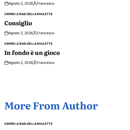
Agosto 2, 2026
Francesca
Posted
by
CAPIRE LE BASI DELLA ROULETTE
POSTED
IN
Consiglio
Agosto 2, 2026
Francesca
Posted
by
CAPIRE LE BASI DELLA ROULETTE
POSTED
IN
In fondo è un gioco
Agosto 2, 2026
Francesca
Posted
by
More From Author
CAPIRE LE BASI DELLA ROULETTE
POSTED
IN