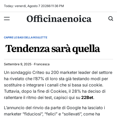
Skip
Today: venerdì, Agosto 7 2026
6
:
11
:
37
PM
to
Officinaenoica
content
CAPIRE LE BASI DELLA ROULETTE
POSTED
Tendenza sarà quella
IN
Settembre 9, 2025
Francesca
Un sondaggio Criteo su 200 marketer leader del settore
ha rivelato che l’87% di loro sta già testando modi per
sostituire o integrare i canali che si basa sui cookie.
Tuttavia, dopo la fine di Cookies, il 28% ha deciso di
rallentare il ritmo dei test, capisci qui su
22Bet
.
L’annuncio del rinvio da parte di Google ha lasciato i
marketer “fiduciosi”, “felici” e “sollevati”, come ha