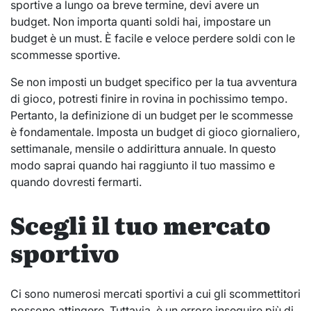
sportive a lungo oa breve termine, devi avere un
budget. Non importa quanti soldi hai, impostare un
budget è un must. È facile e veloce perdere soldi con le
scommesse sportive.
Se non imposti un budget specifico per la tua avventura
di gioco, potresti finire in rovina in pochissimo tempo.
Pertanto, la definizione di un budget per le scommesse
è fondamentale. Imposta un budget di gioco giornaliero,
settimanale, mensile o addirittura annuale. In questo
modo saprai quando hai raggiunto il tuo massimo e
quando dovresti fermarti.
Scegli il tuo mercato
sportivo
Ci sono numerosi mercati sportivi a cui gli scommettitori
possono attingere. Tuttavia, è un errore inseguire più di