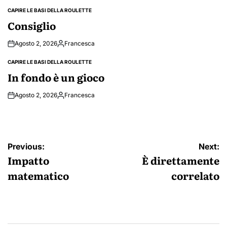
by
CAPIRE LE BASI DELLA ROULETTE
POSTED
IN
Consiglio
Agosto 2, 2026
Francesca
Posted
by
CAPIRE LE BASI DELLA ROULETTE
POSTED
IN
In fondo è un gioco
Agosto 2, 2026
Francesca
Posted
by
Navigazione
Previous:
Next:
articoli
Impatto
È direttamente
matematico
correlato