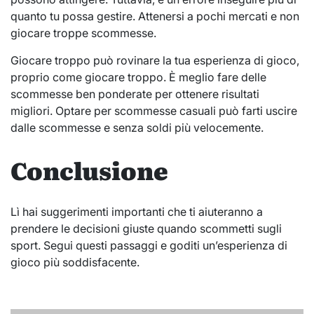
quanto tu possa gestire. Attenersi a pochi mercati e non
giocare troppe scommesse.
Giocare troppo può rovinare la tua esperienza di gioco,
proprio come giocare troppo. È meglio fare delle
scommesse ben ponderate per ottenere risultati
migliori. Optare per scommesse casuali può farti uscire
dalle scommesse e senza soldi più velocemente.
Conclusione
Lì hai suggerimenti importanti che ti aiuteranno a
prendere le decisioni giuste quando scommetti sugli
sport. Segui questi passaggi e goditi un’esperienza di
gioco più soddisfacente.