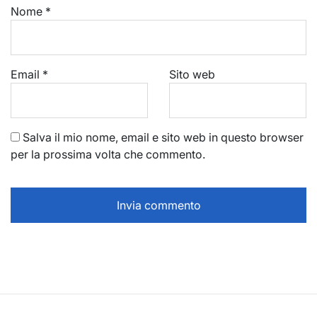
Nome
*
Email
*
Sito web
Salva il mio nome, email e sito web in questo browser
per la prossima volta che commento.