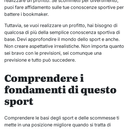
realizzare un profitto. Se scommetti per divertimento,
puoi fare affidamento sulle tue conoscenze sportive per
battere i bookmaker.
Tuttavia, se vuoi realizzare un profitto, hai bisogno di
qualcosa di più della semplice conoscenza sportiva di
base. Devi approfondire il mondo dello sport e anche.
Non creare aspettative irrealistiche. Non importa quanto
sei bravo con le previsioni, sei comunque una
previsione e tutto può succedere.
Comprendere i
fondamenti di questo
sport
Comprendere le basi degli sport e delle scommesse ti
mette in una posizione migliore quando si tratta di