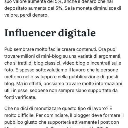
suo valore aumenta del 5%, anche il denaro che hai
depositato aumenta del 5%. Se la moneta diminuisce di
valore, perdi denaro.
Influencer digitale
Può sembrare molto facile creare contenuti. Ora puoi
trovare milioni di mini-blog su una varietà di argomenti,
che si tratti di blog classici, video blog o incentrati sulle
foto. E spesso sottovalutiamo il lavoro che le persone
mettono nello sviluppo e nella pubblicazione di questi
blog. Ma in effetti, possiamo trovare molte informazioni
utili in esse, sebbene non sempre siano supportate da
fonti verificate.
Che ne dici di monetizzare questo tipo di lavoro? È
molto difficile. Per cominciare, il blogger deve formare il
pubblico giusto che supporterà attivamente i post con