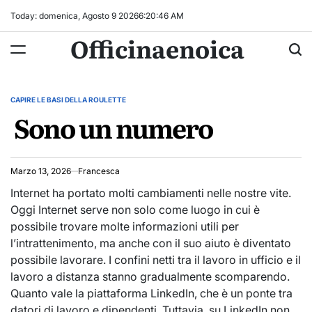
Skip
Today: domenica, Agosto 9 2026
6
:
20
:
47
AM
to
Officinaenoica
content
CAPIRE LE BASI DELLA ROULETTE
POSTED
Sono un numero
IN
Marzo 13, 2026
Francesca
Internet ha portato molti cambiamenti nelle nostre vite.
Oggi Internet serve non solo come luogo in cui è
possibile trovare molte informazioni utili per
l’intrattenimento, ma anche con il suo aiuto è diventato
possibile lavorare. I confini netti tra il lavoro in ufficio e il
lavoro a distanza stanno gradualmente scomparendo.
Quanto vale la piattaforma LinkedIn, che è un ponte tra
datori di lavoro e dipendenti. Tuttavia, su LinkedIn non