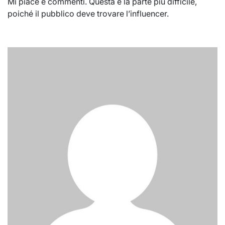
Mi piace e commenti. Questa è la parte più difficile,
poiché il pubblico deve trovare l’influencer.