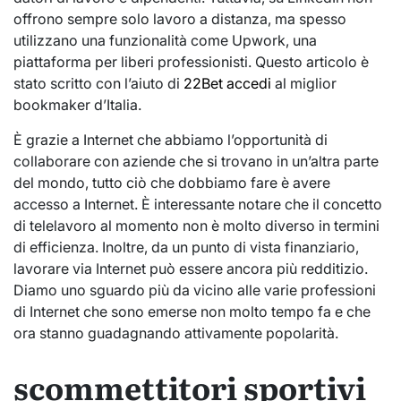
offrono sempre solo lavoro a distanza, ma spesso
utilizzano una funzionalità come Upwork, una
piattaforma per liberi professionisti. Questo articolo è
stato scritto con l’aiuto di
22Bet accedi
al miglior
bookmaker d’Italia.
È grazie a Internet che abbiamo l’opportunità di
collaborare con aziende che si trovano in un’altra parte
del mondo, tutto ciò che dobbiamo fare è avere
accesso a Internet. È interessante notare che il concetto
di telelavoro al momento non è molto diverso in termini
di efficienza. Inoltre, da un punto di vista finanziario,
lavorare via Internet può essere ancora più redditizio.
Diamo uno sguardo più da vicino alle varie professioni
di Internet che sono emerse non molto tempo fa e che
ora stanno guadagnando attivamente popolarità.
scommettitori sportivi