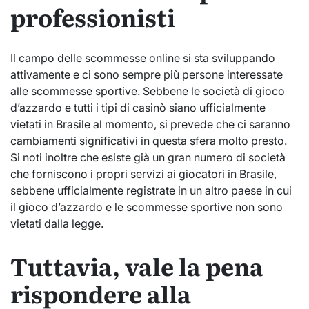
professionisti
Il campo delle scommesse online si sta sviluppando
attivamente e ci sono sempre più persone interessate
alle scommesse sportive. Sebbene le società di gioco
d’azzardo e tutti i tipi di casinò siano ufficialmente
vietati in Brasile al momento, si prevede che ci saranno
cambiamenti significativi in ​​questa sfera molto presto.
Si noti inoltre che esiste già un gran numero di società
che forniscono i propri servizi ai giocatori in Brasile,
sebbene ufficialmente registrate in un altro paese in cui
il gioco d’azzardo e le scommesse sportive non sono
vietati dalla legge.
Tuttavia, vale la pena
rispondere alla