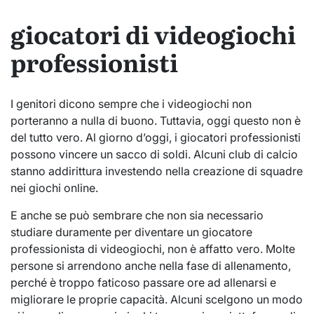
giocatori di videogiochi
professionisti
I genitori dicono sempre che i videogiochi non
porteranno a nulla di buono. Tuttavia, oggi questo non è
del tutto vero. Al giorno d’oggi, i giocatori professionisti
possono vincere un sacco di soldi. Alcuni club di calcio
stanno addirittura investendo nella creazione di squadre
nei giochi online.
E anche se può sembrare che non sia necessario
studiare duramente per diventare un giocatore
professionista di videogiochi, non è affatto vero. Molte
persone si arrendono anche nella fase di allenamento,
perché è troppo faticoso passare ore ad allenarsi e
migliorare le proprie capacità. Alcuni scelgono un modo