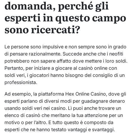
domanda, perché gli
esperti in questo campo
sono ricercati?
Le persone sono impulsive e non sempre sono in grado
di pensare razionalmente. Succede anche che i neofiti
potrebbero non sapere affatto dove mettere i loro soldi.
Pertanto, per iniziare a giocare al casinò online con
soldi veri, i giocatori hanno bisogno del consiglio di un
professionista.
Ad esempio, la piattaforma Hex Online Casino, dove gli
esperti parlano di diversi modi per guadagnare denaro
usando soldi veri nei casino. Lì puoi anche trovare un
elenco di casinò che meritano la tua attenzione per un
motivo o per l’altro. E tutto questo è composto da
esperti che ne hanno testato vantaggi e svantaggi.