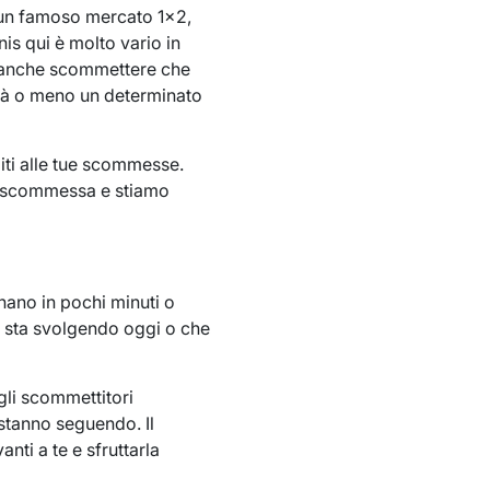
 un famoso mercato 1×2,
is qui è molto vario in
oi anche scommettere che
erà o meno un determinato
iti alle tue scommesse.
tua scommessa e stiamo
ano in pochi minuti o
i sta svolgendo oggi o che
gli scommettitori
 stanno seguendo. Il
ti a te e sfruttarla