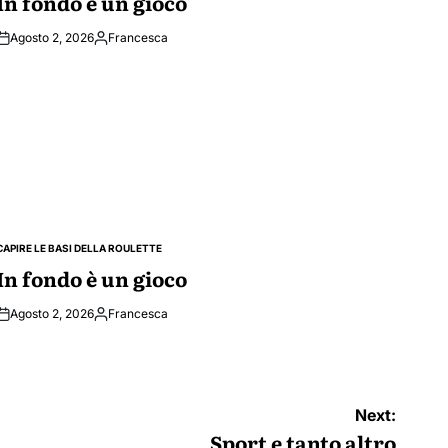
In fondo è un gioco
Agosto 2, 2026
Francesca
Posted
by
CAPIRE LE BASI DELLA ROULETTE
POSTED
IN
In fondo è un gioco
Agosto 2, 2026
Francesca
Posted
by
Next:
Sport e tanto altro