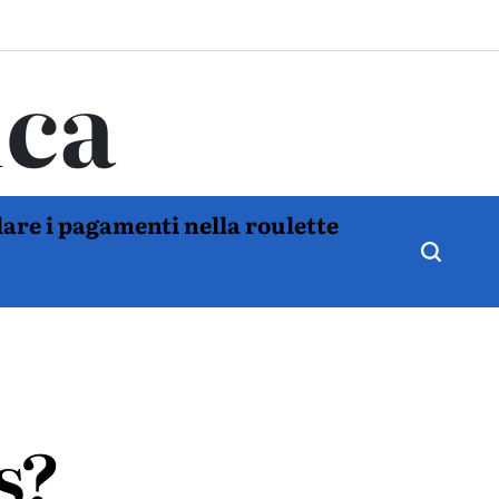
ica
are i pagamenti nella roulette
s?