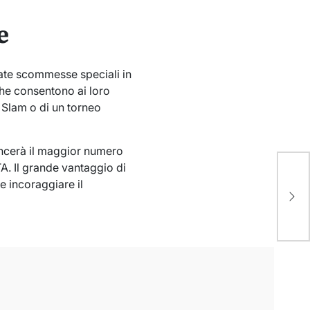
e
ate scommesse speciali in
che consentono ai loro
e Slam o di un torneo
incerà il maggior numero
TA. Il grande vantaggio di
 incoraggiare il