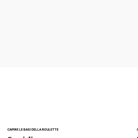
CAPIRE LE BASI DELLA ROULETTE
POSTED
IN