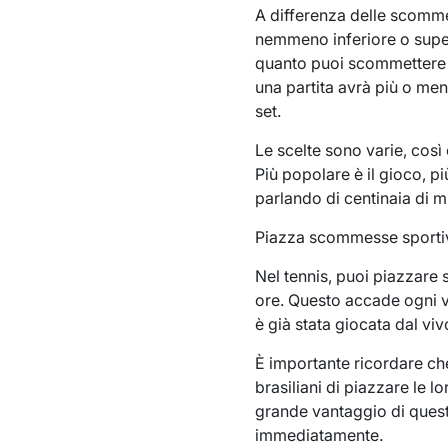
A differenza delle scomme
nemmeno inferiore o superi
quanto puoi scommettere s
una partita avrà più o me
set.
Le scelte sono varie, cos
Più popolare è il gioco, p
parlando di centinaia di mi
Piazza scommesse sportiv
Nel tennis, puoi piazzar
ore. Questo accade ogni v
è già stata giocata dal viv
È importante ricordare che
brasiliani di piazzare le 
grande vantaggio di quest
immediatamente.