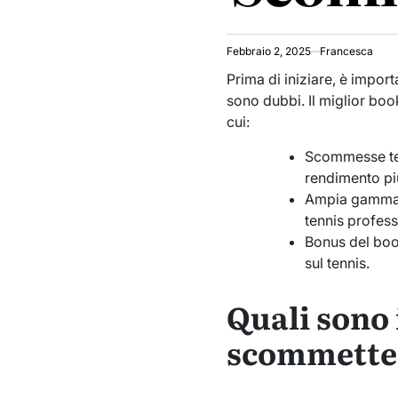
Febbraio 2, 2025
Francesca
Prima di iniziare, è impor
sono dubbi. Il miglior bo
cui:
Scommesse tenn
rendimento pi
Ampia gamma d
tennis profess
Bonus del boo
sul tennis.
Quali sono 
scommetter