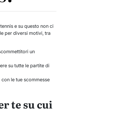
tennis e su questo non ci
e per diversi motivi, tra
scommettitori un
 su tutte le partite di
hi con le tue scommesse
er te su cui