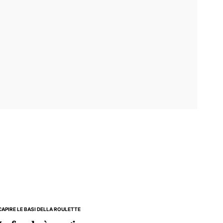
CAPIRE LE BASI DELLA ROULETTE
POSTED
IN