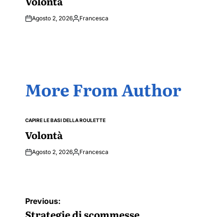
Volontà
Agosto 2, 2026
Francesca
Posted
by
More From Author
CAPIRE LE BASI DELLA ROULETTE
POSTED
IN
Volontà
Agosto 2, 2026
Francesca
Posted
by
Navigazione
Previous:
articoli
Strategie di scommesse