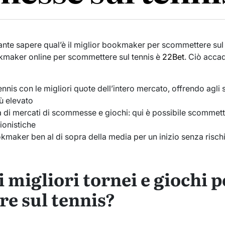
tante sapere qual’è il miglior bookmaker per scommettere sul 
okmaker online per scommettere sul tennis è
22Bet
. Ciò accad
is con le migliori quote dell’intero mercato, offrendo agli 
ù elevato
i mercati di scommesse e giochi: qui è possibile scommettere
ionistiche
kmaker ben al di sopra della media per un inizio senza risc
i migliori tornei e giochi p
e sul tennis?