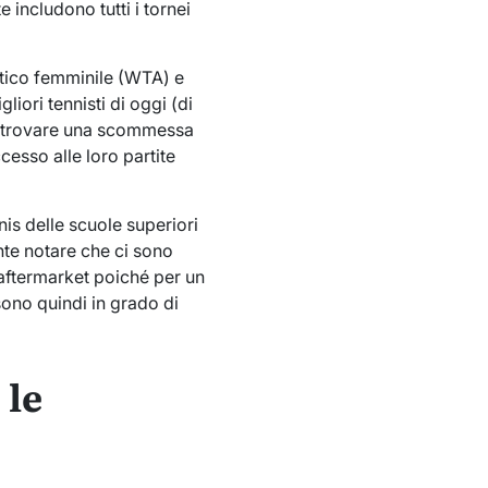
 includono tutti i tornei
istico femminile (WTA) e
liori tennisti di oggi (di
er trovare una scommessa
cesso alle loro partite
nis delle scuole superiori
nte notare che ci sono
 aftermarket poiché per un
sono quindi in grado di
 le