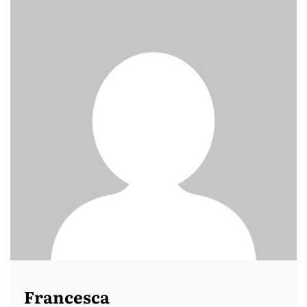
Francesca