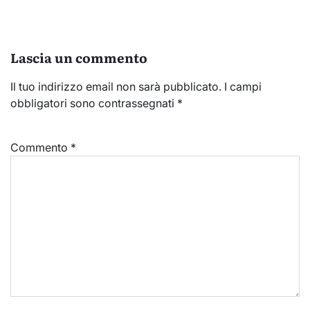
Lascia un commento
Il tuo indirizzo email non sarà pubblicato.
I campi
obbligatori sono contrassegnati
*
Commento
*