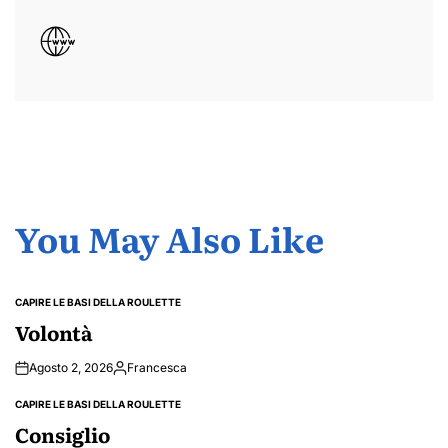
You May Also Like
CAPIRE LE BASI DELLA ROULETTE
POSTED
IN
Volontà
Agosto 2, 2026
Francesca
Posted
by
CAPIRE LE BASI DELLA ROULETTE
POSTED
IN
Consiglio