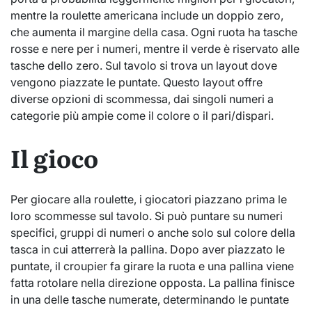
mentre la roulette americana include un doppio zero,
che aumenta il margine della casa. Ogni ruota ha tasche
rosse e nere per i numeri, mentre il verde è riservato alle
tasche dello zero. Sul tavolo si trova un layout dove
vengono piazzate le puntate. Questo layout offre
diverse opzioni di scommessa, dai singoli numeri a
categorie più ampie come il colore o il pari/dispari.
Il gioco
Per giocare alla roulette, i giocatori piazzano prima le
loro scommesse sul tavolo. Si può puntare su numeri
specifici, gruppi di numeri o anche solo sul colore della
tasca in cui atterrerà la pallina. Dopo aver piazzato le
puntate, il croupier fa girare la ruota e una pallina viene
fatta rotolare nella direzione opposta. La pallina finisce
in una delle tasche numerate, determinando le puntate