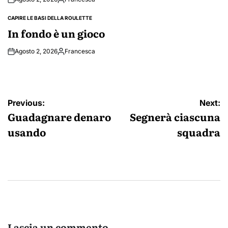
Posted
by
CAPIRE LE BASI DELLA ROULETTE
POSTED
IN
In fondo è un gioco
Agosto 2, 2026
Francesca
Posted
by
Navigazione
Previous:
Next:
articoli
Guadagnare denaro
Segnerà ciascuna
usando
squadra
Lascia un commento