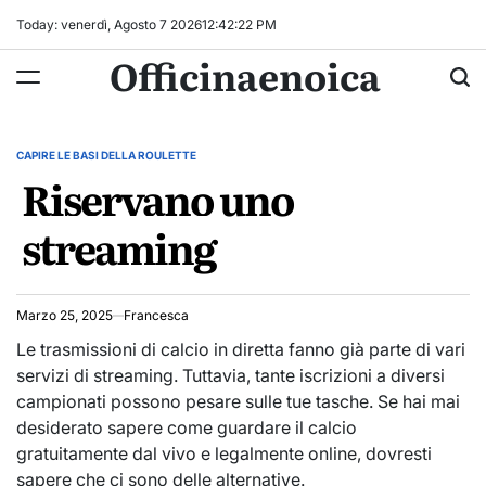
Skip
Today: venerdì, Agosto 7 2026
12
:
42
:
22
PM
to
Officinaenoica
content
CAPIRE LE BASI DELLA ROULETTE
POSTED
Riservano uno
IN
streaming
Marzo 25, 2025
Francesca
Le trasmissioni di calcio in diretta fanno già parte di vari
servizi di streaming. Tuttavia, tante iscrizioni a diversi
campionati possono pesare sulle tue tasche. Se hai mai
desiderato sapere come guardare il calcio
gratuitamente dal vivo e legalmente online, dovresti
sapere che ci sono delle alternative.