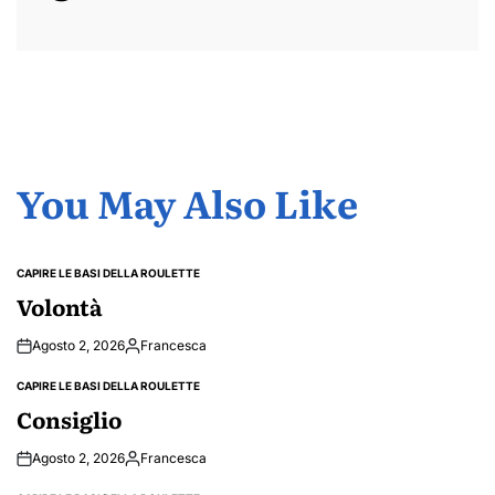
You May Also Like
CAPIRE LE BASI DELLA ROULETTE
POSTED
IN
Volontà
Agosto 2, 2026
Francesca
Posted
by
CAPIRE LE BASI DELLA ROULETTE
POSTED
IN
Consiglio
Agosto 2, 2026
Francesca
Posted
by