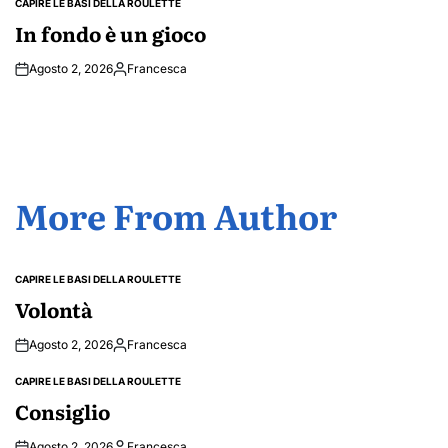
CAPIRE LE BASI DELLA ROULETTE
POSTED
IN
In fondo è un gioco
Agosto 2, 2026
Francesca
Posted
by
More From Author
CAPIRE LE BASI DELLA ROULETTE
POSTED
IN
Volontà
Agosto 2, 2026
Francesca
Posted
by
CAPIRE LE BASI DELLA ROULETTE
POSTED
IN
Consiglio
Agosto 2, 2026
Francesca