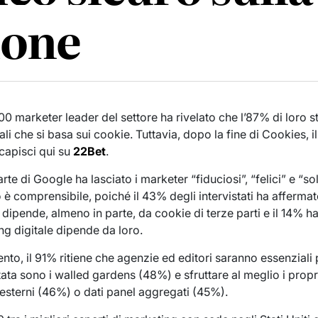
ione
0 marketer leader del settore ha rivelato che l’87% di loro s
nali che si basa sui cookie. Tuttavia, dopo la fine di Cookies, 
, capisci qui su
22Bet
.
rte di Google ha lasciato i marketer “fiduciosi”, “felici” e “so
iò è comprensibile, poiché il 43% degli intervistati ha afferma
 dipende, almeno in parte, da cookie di terze parti e il 14% h
ng digitale dipende da loro.
nto, il 91% ritiene che agenzie ed editori saranno essenziali
stata sono i walled gardens (48%) e sfruttare al meglio i propr
 esterni (46%) o dati panel aggregati (45%).