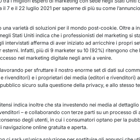
 tra i migliori esperti di marketing con sede negli Stati Uniti 
ra il 7 e il 22 luglio 2021 per saperne di più su come l’annunci
 una varietà di soluzioni per il mondo post-cookie. Oltre a inv
a negli Stati Uniti indica che i professionisti del marketing si
li intervistati afferma di aver iniziato ad arricchire i propri se
 esterni. Infatti, più di 9 marketer su 10 (92%) ritengono che 
uccesso nel marketing digitale negli anni a venire.
lavorando per sfruttare il nostro enorme set di dati sul comm
e rivenditori) e i proprietari dei media (editori e rivenditori) 
pubblico sicuro sulla questione della privacy, e allo stesso te
tensi indica inoltre che sta investendo nei media al dettaglio 
rivenditori – e collaborando con terze parti su un processo 
consenso degli utenti, in cui i consumatori optano per la pubb
 navigazione online gratuita e aperta.
n ci sarà un’unica soluzione per sostituire gli annunci che ut