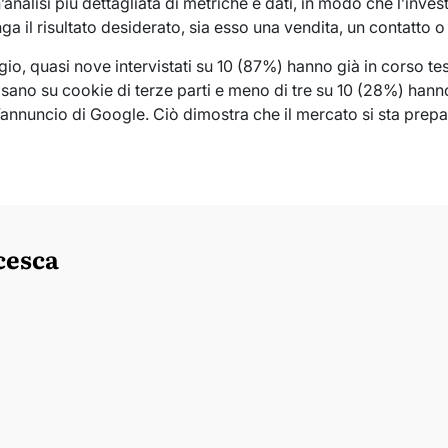
’analisi più dettagliata di metriche e dati, in modo che l’inve
ga il risultato desiderato, sia esso una vendita, un contatto o
o, quasi nove intervistati su 10 (87%) hanno già in corso tes
basano su cookie di terze parti e meno di tre su 10 (28%) hanno
l’annuncio di Google. Ciò dimostra che il mercato si sta prep
cesca