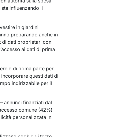
con autorità sulla spesa
o sta influenzando il
estire in giardini
 stanno preparando anche in
t di dati proprietari con
l’accesso ai dati di prima
ercio di prima parte per
a incorporare questi dati di
mpo indirizzabile per il
– annunci finanziati dal
di accesso comune (42%)
licità personalizzata in
ilizzano cookie di terze