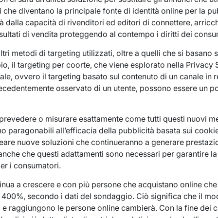
i che diventano la principale fonte di identità online per la pubb
alla capacità di rivenditori ed editori di connettere, arricchi
isultati di vendita proteggendo al contempo i diritti dei consu
ri metodi di targeting utilizzati, oltre a quelli che si basano s
pio, il targeting per coorte, che viene esplorato nella Privac
ale, ovvero il targeting basato sul contenuto di un canale in r
ecedentemente osservato di un utente, possono essere un 
revedere o misurare esattamente come tutti questi nuovi me
 paragonabili all’efficacia della pubblicità basata sui cookie
reare nuove soluzioni che continueranno a generare prestazion
anche che questi adattamenti sono necessari per garantire la 
er i consumatori.
ntinua a crescere e con più persone che acquistano online ch
 il 400%, secondo i dati del sondaggio. Ciò significa che il mod
 e raggiungono le persone online cambierà. Con la fine dei co