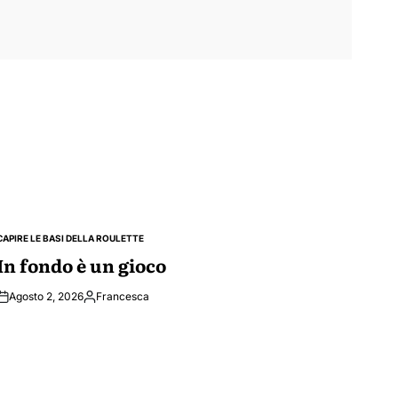
CAPIRE LE BASI DELLA ROULETTE
POSTED
IN
In fondo è un gioco
Agosto 2, 2026
Francesca
Posted
by