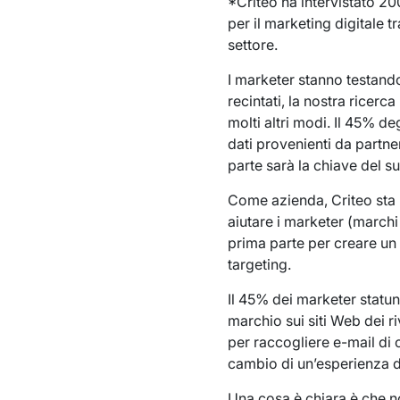
*Criteo ha intervistato 200
per il marketing digitale t
settore.
I marketer stanno testando
recintati, la nostra ricerc
molti altri modi. Il 45% deg
dati provenienti da partner
parte sarà la chiave del s
Come azienda, Criteo sta 
aiutare i marketer (marchi 
prima parte per creare un 
targeting.
Il 45% dei marketer statuni
marchio sui siti Web dei 
per raccogliere e-mail di 
cambio di un’esperienza di
Una cosa è chiara è che no