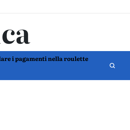
ica
are i pagamenti nella roulette