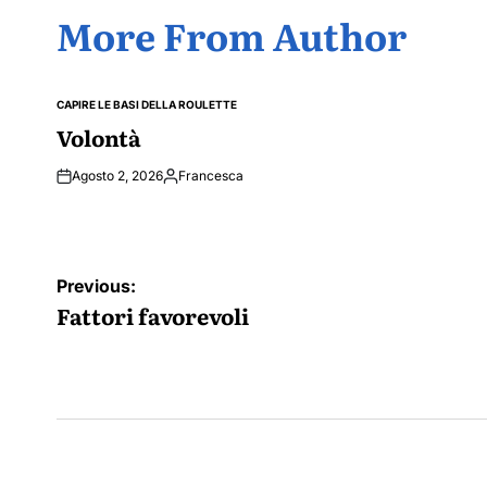
More From Author
CAPIRE LE BASI DELLA ROULETTE
POSTED
IN
Volontà
Agosto 2, 2026
Francesca
Posted
by
Navigazione
Previous:
articoli
Fattori favorevoli