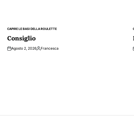
CAPIRE LE BASI DELLA ROULETTE
POSTED
IN
Consiglio
Agosto 2, 2026
Francesca
Posted
by