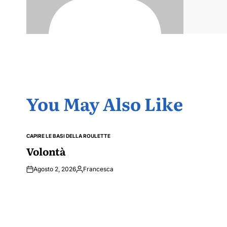
You May Also Like
CAPIRE LE BASI DELLA ROULETTE
POSTED
IN
Volontà
Agosto 2, 2026
Francesca
Posted
by