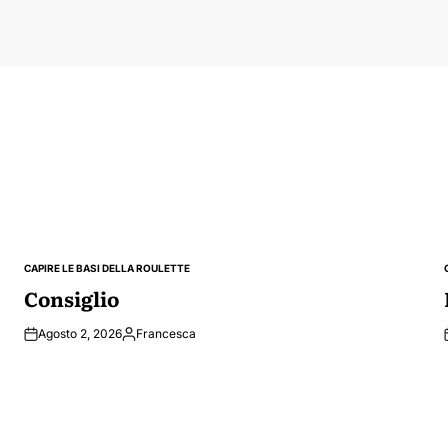
CAPIRE LE BASI DELLA ROULETTE
POSTED
IN
Consiglio
Agosto 2, 2026
Francesca
Posted
by