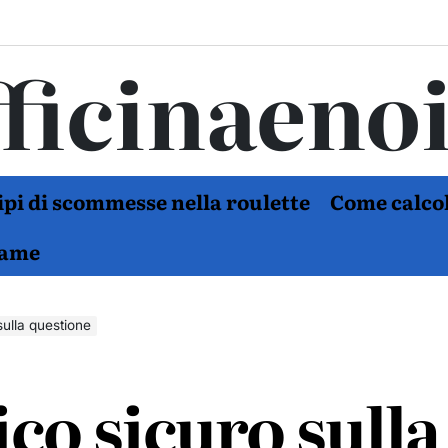
ficinaeno
tipi di scommesse nella roulette
Come calcol
Game
sulla questione
co sicuro sulla