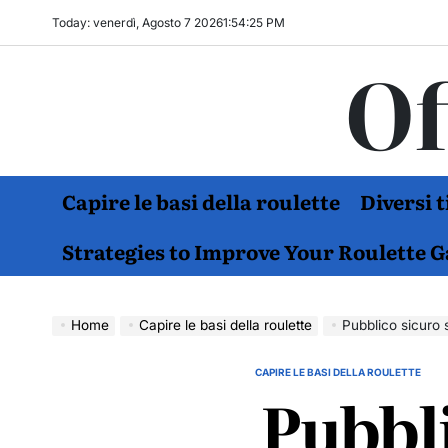
Skip
Today: venerdì, Agosto 7 2026
1
:
54
:
26
PM
to
Of
content
Capire le basi della roulette
Diversi 
Strategies to Improve Your Roulette 
Home
Capire le basi della roulette
Pubblico sicuro 
CAPIRE LE BASI DELLA ROULETTE
POSTED
Pubbli
IN