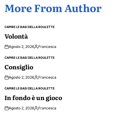
More From Author
CAPIRE LE BASI DELLA ROULETTE
POSTED
IN
Volontà
Agosto 2, 2026
Francesca
Posted
by
CAPIRE LE BASI DELLA ROULETTE
POSTED
IN
Consiglio
Agosto 2, 2026
Francesca
Posted
by
CAPIRE LE BASI DELLA ROULETTE
POSTED
IN
In fondo è un gioco
Agosto 2, 2026
Francesca
Posted
by