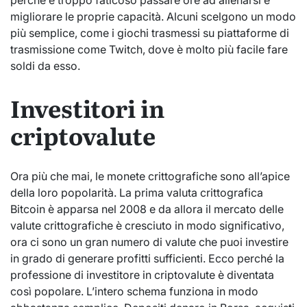
perché è troppo faticoso passare ore ad allenarsi e
migliorare le proprie capacità. Alcuni scelgono un modo
più semplice, come i giochi trasmessi su piattaforme di
trasmissione come Twitch, dove è molto più facile fare
soldi da esso.
Investitori in
criptovalute
Ora più che mai, le monete crittografiche sono all’apice
della loro popolarità. La prima valuta crittografica
Bitcoin è apparsa nel 2008 e da allora il mercato delle
valute crittografiche è cresciuto in modo significativo,
ora ci sono un gran numero di valute che puoi investire
in grado di generare profitti sufficienti. Ecco perché la
professione di investitore in criptovalute è diventata
così popolare. L’intero schema funziona in modo