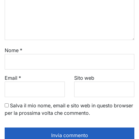
Nome
*
Email
*
Sito web
Salva il mio nome, email e sito web in questo browser
per la prossima volta che commento.