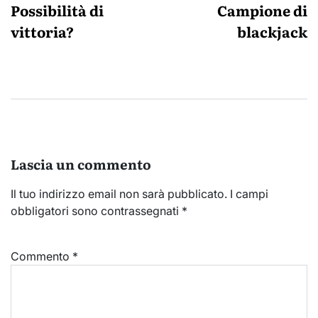
articoli
Possibilità di
Campione di
vittoria?
blackjack
Lascia un commento
Il tuo indirizzo email non sarà pubblicato.
I campi
obbligatori sono contrassegnati
*
Commento
*