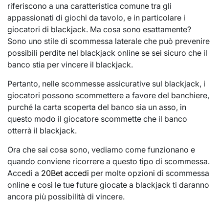
riferiscono a una caratteristica comune tra gli
appassionati di giochi da tavolo, e in particolare i
giocatori di blackjack. Ma cosa sono esattamente?
Sono uno stile di scommessa laterale che può prevenire
possibili perdite nel blackjack online se sei sicuro che il
banco stia per vincere il blackjack.
Pertanto, nelle scommesse assicurative sul blackjack, i
giocatori possono scommettere a favore del banchiere,
purché la carta scoperta del banco sia un asso, in
questo modo il giocatore scommette che il banco
otterrà il blackjack.
Ora che sai cosa sono, vediamo come funzionano e
quando conviene ricorrere a questo tipo di scommessa.
Accedi a
20Bet accedi
per molte opzioni di scommessa
online e così le tue future giocate a blackjack ti daranno
ancora più possibilità di vincere.