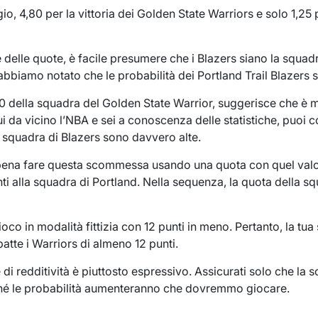
io, 4,80 per la vittoria dei Golden State Warriors e solo 1,25 p
delle quote, è facile presumere che i Blazers siano la squad
abbiamo notato che le probabilità dei Portland Trail Blazers 
,80 della squadra del Golden State Warrior, suggerisce che è 
ui da vicino l’NBA e sei a conoscenza delle statistiche, puoi 
la squadra di Blazers sono davvero alte.
a pena fare questa scommessa usando una quota con quel val
i alla squadra di Portland. Nella sequenza, la quota della sq
gioco in modalità fittizia con 12 punti in meno. Pertanto, la 
batte i Warriors di almeno 12 punti.
le di redditività è piuttosto espressivo. Assicurati solo che l
hé le probabilità aumenteranno che dovremmo giocare.