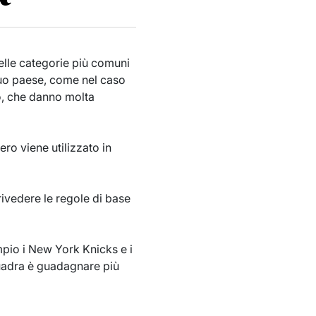
lle categorie più comuni
tuo paese, come nel caso
o, che danno molta
ro viene utilizzato in
ivedere le regole di base
mpio i New York Knicks e i
quadra è guadagnare più