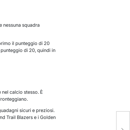
 se nessuna squadra
rimo il punteggio di 20
 punteggio di 20, quindi in
 nel calcio stesso. È
 fronteggiano.
adagni sicuri e preziosi.
nd Trail Blazers e i Golden