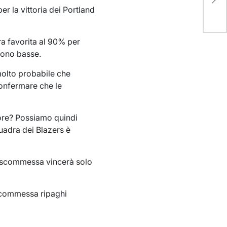
er la vittoria dei Portland
ra favorita al 90% per
sono basse.
molto probabile che
confermare che le
ore? Possiamo quindi
uadra dei Blazers è
tua scommessa vincerà solo
a scommessa ripaghi