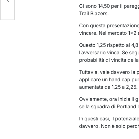
Ci sono 14,50 per il paregg
Trail Blazers.
Con questa presentazione 
vincere. Nel mercato 1×2 
Questo 1,25 rispetto ai 4
l’avversario vinca. Se seg
probabilità di vincita del
Tuttavia, vale davvero l
applicare un handicap punt
aumentata da 1,25 a 2,25.
Ovviamente, ora inizia il 
se la squadra di Portland 
In questi casi, il potenzia
davvero. Non è solo perc