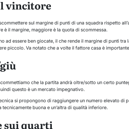
l vincitore
commettere sul margine di punti di una squadra rispetto all’al
re è il margine, maggiore è la quota di scommessa.
no ad essere ben giocate, il che rende il margine di punti tra 
e piccolo. Va notato che a volte il fattore casa è importante
/giù
ommettiamo che la partita andrà oltre/sotto un certo puntegg
quindi questo è un mercato impegnativo.
ecnica si propongono di raggiungere un numero elevato di p
tecnicamente buona e un’altra di qualità inferiore.
sui quarti