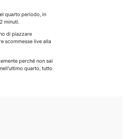
el quarto periodo, in
2 minuti.
no di piazzare
are scommesse live alla
icemente perché non sai
ll’ultimo quarto, tutto