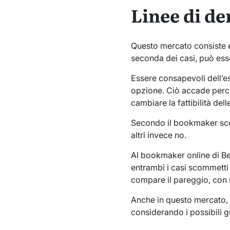
Linee di d
Questo mercato consiste e
seconda dei casi, può es
Essere consapevoli dell’e
opzione. Ciò accade perché
cambiare la fattibilità dell
Secondo il bookmaker scel
altri invece no.
Al bookmaker online di Be
entrambi i casi scommetti s
compare il pareggio, con u
Anche in questo mercato, 
considerando i possibili