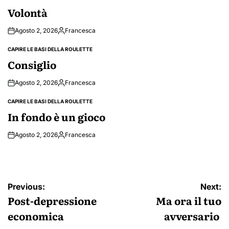
IN
Volontà
Agosto 2, 2026
Francesca
Posted
by
CAPIRE LE BASI DELLA ROULETTE
POSTED
IN
Consiglio
Agosto 2, 2026
Francesca
Posted
by
CAPIRE LE BASI DELLA ROULETTE
POSTED
IN
In fondo è un gioco
Agosto 2, 2026
Francesca
Posted
by
Navigazione
Previous:
Next:
articoli
Post-depressione
Ma ora il tuo
economica
avversario