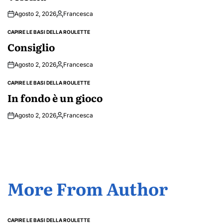
Agosto 2, 2026
Francesca
Posted
by
CAPIRE LE BASI DELLA ROULETTE
POSTED
IN
Consiglio
Agosto 2, 2026
Francesca
Posted
by
CAPIRE LE BASI DELLA ROULETTE
POSTED
IN
In fondo è un gioco
Agosto 2, 2026
Francesca
Posted
by
More From Author
CAPIRE LE BASI DELLA ROULETTE
POSTED