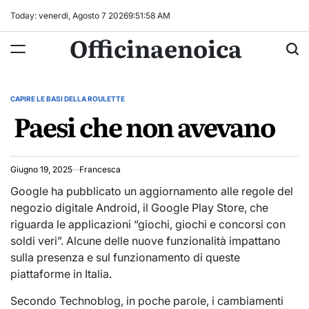
Skip
Today: venerdì, Agosto 7 2026
9
:
51
:
58
AM
to
Officinaenoica
content
CAPIRE LE BASI DELLA ROULETTE
POSTED
Paesi che non avevano
IN
Giugno 19, 2025
Francesca
Google ha pubblicato un aggiornamento alle regole del
negozio digitale Android, il Google Play Store, che
riguarda le applicazioni “giochi, giochi e concorsi con
soldi veri”. Alcune delle nuove funzionalità impattano
sulla presenza e sul funzionamento di queste
piattaforme in Italia.
Secondo Technoblog, in poche parole, i cambiamenti