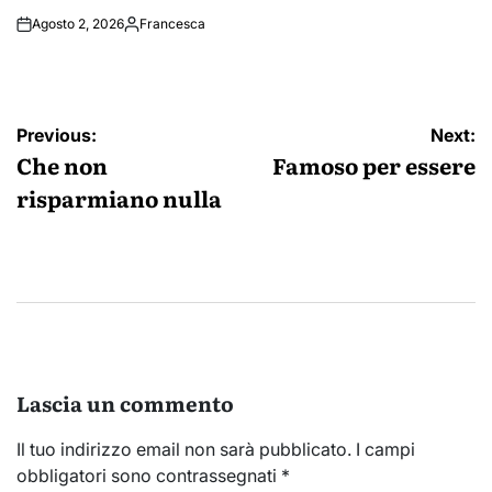
Agosto 2, 2026
Francesca
Posted
by
Navigazione
Previous:
Next:
articoli
Che non
Famoso per essere
risparmiano nulla
Lascia un commento
Il tuo indirizzo email non sarà pubblicato.
I campi
obbligatori sono contrassegnati
*