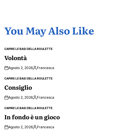
You May Also Like
CAPIRE LE BASI DELLA ROULETTE
POSTED
IN
Volontà
Agosto 2, 2026
Francesca
Posted
by
CAPIRE LE BASI DELLA ROULETTE
POSTED
IN
Consiglio
Agosto 2, 2026
Francesca
Posted
by
CAPIRE LE BASI DELLA ROULETTE
POSTED
IN
In fondo è un gioco
Agosto 2, 2026
Francesca
Posted