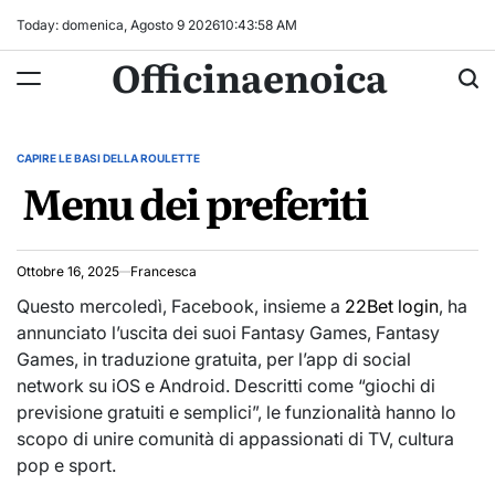
Skip
Today: domenica, Agosto 9 2026
10
:
43
:
58
AM
to
Officinaenoica
content
CAPIRE LE BASI DELLA ROULETTE
POSTED
Menu dei preferiti
IN
Ottobre 16, 2025
Francesca
Questo mercoledì, Facebook, insieme a
22Bet login
, ha
annunciato l’uscita dei suoi Fantasy Games, Fantasy
Games, in traduzione gratuita, per l’app di social
network su iOS e Android. Descritti come “giochi di
previsione gratuiti e semplici”, le funzionalità hanno lo
scopo di unire comunità di appassionati di TV, cultura
pop e sport.