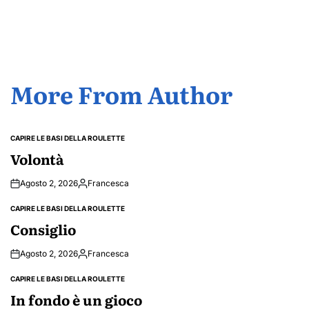
by
More From Author
CAPIRE LE BASI DELLA ROULETTE
POSTED
IN
Volontà
Agosto 2, 2026
Francesca
Posted
by
CAPIRE LE BASI DELLA ROULETTE
POSTED
IN
Consiglio
Agosto 2, 2026
Francesca
Posted
by
CAPIRE LE BASI DELLA ROULETTE
POSTED
IN
In fondo è un gioco