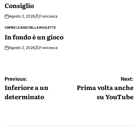
IN
Consiglio
Agosto 2, 2026
Francesca
Posted
by
CAPIRE LE BASI DELLA ROULETTE
POSTED
IN
In fondo è un gioco
Agosto 2, 2026
Francesca
Posted
by
Navigazione
Previous:
Next:
articoli
Inferiore a un
Prima volta anche
determinato
su YouTube