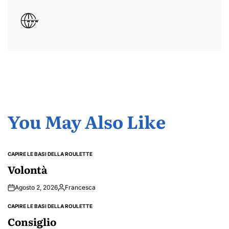
You May Also Like
CAPIRE LE BASI DELLA ROULETTE
POSTED
IN
Volontà
Agosto 2, 2026
Francesca
Posted
by
CAPIRE LE BASI DELLA ROULETTE
POSTED
IN
Consiglio