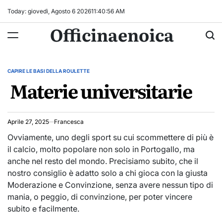
Skip
Today: giovedì, Agosto 6 2026
11
:
40
:
57
AM
to
Officinaenoica
content
CAPIRE LE BASI DELLA ROULETTE
POSTED
Materie universitarie
IN
Aprile 27, 2025
Francesca
Ovviamente, uno degli sport su cui scommettere di più è
il calcio, molto popolare non solo in Portogallo, ma
anche nel resto del mondo. Precisiamo subito, che il
nostro consiglio è adatto solo a chi gioca con la giusta
Moderazione e Convinzione, senza avere nessun tipo di
mania, o peggio, di convinzione, per poter vincere
subito e facilmente.