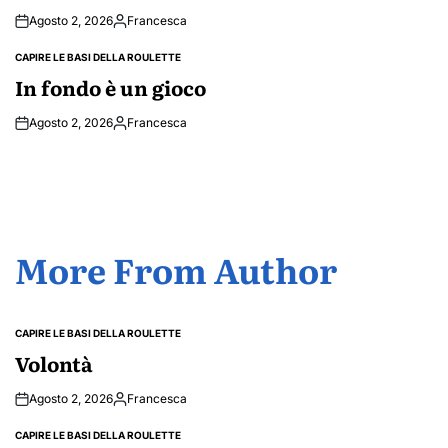
Agosto 2, 2026
Francesca
Posted
by
CAPIRE LE BASI DELLA ROULETTE
POSTED
IN
In fondo è un gioco
Agosto 2, 2026
Francesca
Posted
by
More From Author
CAPIRE LE BASI DELLA ROULETTE
POSTED
IN
Volontà
Agosto 2, 2026
Francesca
Posted
by
CAPIRE LE BASI DELLA ROULETTE
POSTED