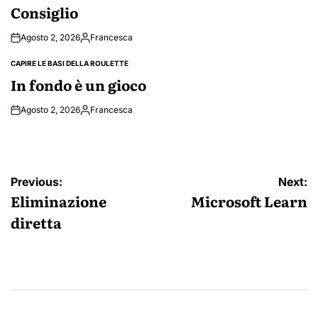
IN
Consiglio
Agosto 2, 2026
Francesca
Posted
by
CAPIRE LE BASI DELLA ROULETTE
POSTED
IN
In fondo è un gioco
Agosto 2, 2026
Francesca
Posted
by
Navigazione
Previous:
Next:
articoli
Eliminazione
Microsoft Learn
diretta