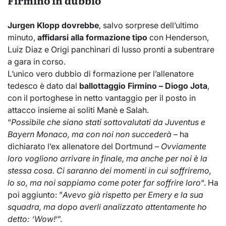
Jurgen Klopp dovrebbe
, salvo sorprese dell’ultimo
minuto,
affidarsi alla formazione tipo
con Henderson,
Luiz Diaz e Origi panchinari di lusso pronti a subentrare
a gara in corso.
L’unico vero dubbio di formazione per l’allenatore
tedesco è dato dal
ballottaggio Firmino – Diogo Jota
,
con il portoghese in netto vantaggio per il posto in
attacco insieme ai soliti Manè e Salah.
“
Possibile che siano stati sottovalutati da Juventus e
Bayern Monaco, ma con noi non succederà
– ha
dichiarato l’ex allenatore del Dortmund –
Ovviamente
loro vogliono arrivare in finale, ma anche per noi è la
stessa cosa. Ci saranno dei momenti in cui soffriremo,
lo so, ma noi sappiamo come poter far soffrire loro
“. Ha
poi aggiunto: ”
Avevo già rispetto per Emery e la sua
squadra, ma dopo averli analizzato attentamente ho
detto: ‘Wow!
‘”.