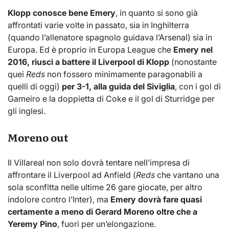
Klopp conosce bene Emery
, in quanto si sono già
affrontati varie volte in passato, sia in Inghilterra
(quando l’allenatore spagnolo guidava l’Arsenal) sia in
Europa. Ed è proprio in Europa League che
Emery nel
2016, riuscì a battere il Liverpool di Klopp
(nonostante
quei
Reds
non fossero minimamente paragonabili a
quelli di oggi)
per 3-1, alla guida del Siviglia
, con i gol di
Gameiro e la doppietta di Coke e il gol di Sturridge per
gli inglesi.
Moreno out
Il Villareal non solo dovrà tentare nell’impresa di
affrontare il Liverpool ad Anfield (
Reds
che vantano una
sola sconfitta nelle ultime 26 gare giocate, per altro
indolore contro l’Inter), ma
Emery dovrà fare quasi
certamente a meno di Gerard Moreno oltre che a
Yeremy Pino
, fuori per un’elongazione.