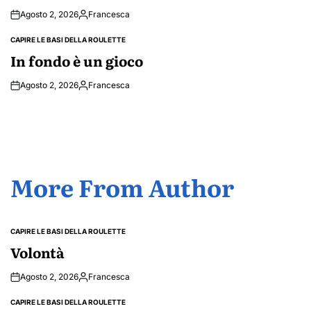
Agosto 2, 2026
Francesca
Posted
by
CAPIRE LE BASI DELLA ROULETTE
POSTED
IN
In fondo è un gioco
Agosto 2, 2026
Francesca
Posted
by
More From Author
CAPIRE LE BASI DELLA ROULETTE
POSTED
IN
Volontà
Agosto 2, 2026
Francesca
Posted
by
CAPIRE LE BASI DELLA ROULETTE
POSTED