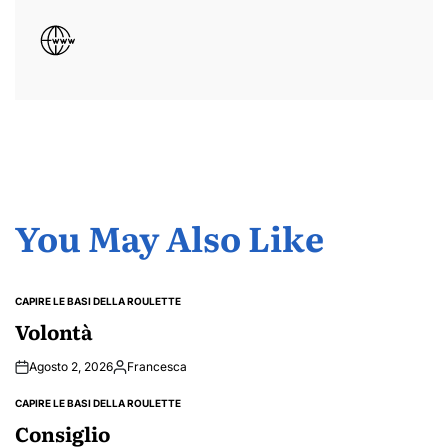
You May Also Like
CAPIRE LE BASI DELLA ROULETTE
POSTED
IN
Volontà
Agosto 2, 2026
Francesca
Posted
by
CAPIRE LE BASI DELLA ROULETTE
POSTED
IN
Consiglio