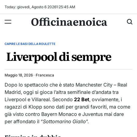
Skip
Today: giovedì, Agosto 6 2026
1
:
25
:
46
AM
to
Officinaenoica
content
CAPIRE LE BASI DELLA ROULETTE
POSTED
Liverpool di sempre
IN
Maggio 18, 2026
Francesca
Dopo lo spettacolo che è stato Manchester City – Real
Madrid, oggi si gioca l’altra semifinale d’andata tra
Liverpool e Villareal. Secondo
22 Bet
, ovviamente, i
ragazzi di Klopp sono dati per grandi favoriti, ma come
già visto contro Bayern Monaco e Juventus mai dare
per affondato il “
Sottomarino Giallo
”.
Firmino in dubbio