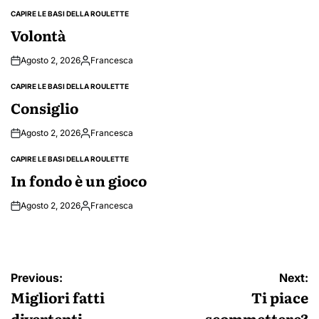
CAPIRE LE BASI DELLA ROULETTE
POSTED
IN
Volontà
Agosto 2, 2026
Francesca
Posted
by
CAPIRE LE BASI DELLA ROULETTE
POSTED
IN
Consiglio
Agosto 2, 2026
Francesca
Posted
by
CAPIRE LE BASI DELLA ROULETTE
POSTED
IN
In fondo è un gioco
Agosto 2, 2026
Francesca
Posted
by
Navigazione
Previous:
Next:
articoli
Migliori fatti
Ti piace
divertenti
scommettere?