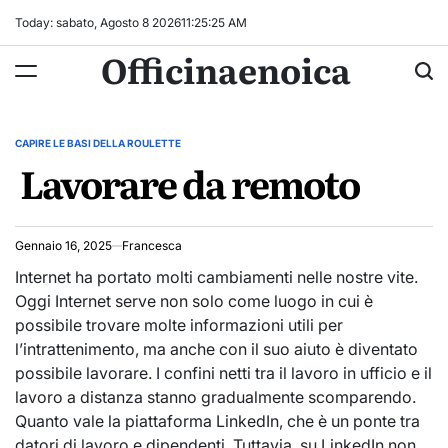
Skip
Today: sabato, Agosto 8 2026
11
:
25
:
26
AM
to
Officinaenoica
content
CAPIRE LE BASI DELLA ROULETTE
POSTED
Lavorare da remoto
IN
Gennaio 16, 2025
Francesca
Internet ha portato molti cambiamenti nelle nostre vite.
Oggi Internet serve non solo come luogo in cui è
possibile trovare molte informazioni utili per
l’intrattenimento, ma anche con il suo aiuto è diventato
possibile lavorare. I confini netti tra il lavoro in ufficio e il
lavoro a distanza stanno gradualmente scomparendo.
Quanto vale la piattaforma LinkedIn, che è un ponte tra
datori di lavoro e dipendenti. Tuttavia, su LinkedIn non