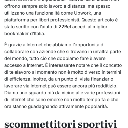
offrono sempre solo lavoro a distanza, ma spesso
utilizzano una funzionalità come Upwork, una
piattaforma per liberi professionisti. Questo articolo è
stato scritto con l’aiuto di
22Bet accedi
al miglior
bookmaker d’Italia.
È grazie a Internet che abbiamo l’opportunità di
collaborare con aziende che si trovano in un’altra parte
del mondo, tutto ciò che dobbiamo fare è avere
accesso a Internet. È interessante notare che il concetto
di telelavoro al momento non è molto diverso in termini
di efficienza. Inoltre, da un punto di vista finanziario,
lavorare via Internet può essere ancora più redditizio.
Diamo uno sguardo più da vicino alle varie professioni
di Internet che sono emerse non molto tempo fa e che
ora stanno guadagnando attivamente popolarità.
scommettitori sportivi