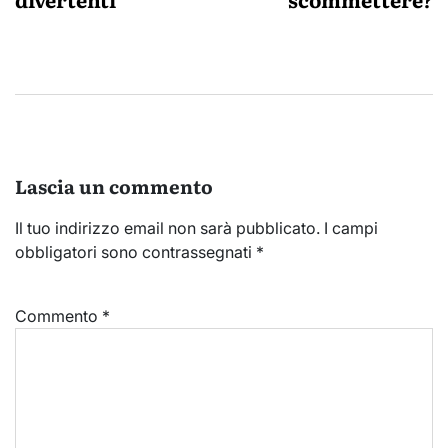
Lascia un commento
Il tuo indirizzo email non sarà pubblicato.
I campi
obbligatori sono contrassegnati
*
Commento
*