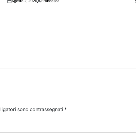
Agosto 2, 2026
Francesca
Posted
by
ligatori sono contrassegnati
*