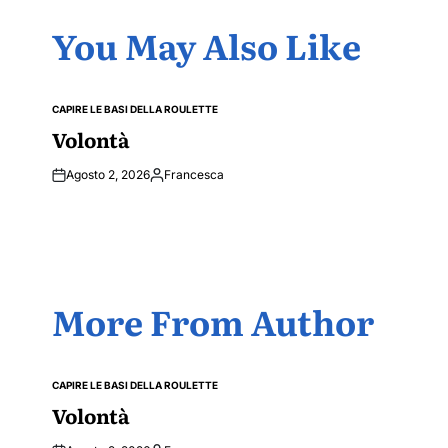
You May Also Like
CAPIRE LE BASI DELLA ROULETTE
POSTED
IN
Volontà
Agosto 2, 2026
Francesca
Posted
by
More From Author
CAPIRE LE BASI DELLA ROULETTE
POSTED
IN
Volontà