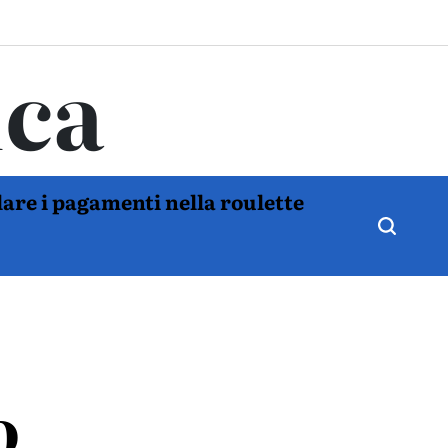
ica
are i pagamenti nella roulette
o