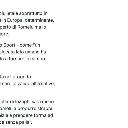
ù letale soprattutto in
e in Europa, determinante,
 aperto di Romelu ma lo
gore.
lo Sport – come “un
spiccato lato umano ha
to a tornare in campo.
ità nel progetto.
eare le valide alternative,
’Inter di Inzaghi sarà meno
Romelu a produrre strappi
inizia a prendere forma ad
ca senza palla”.