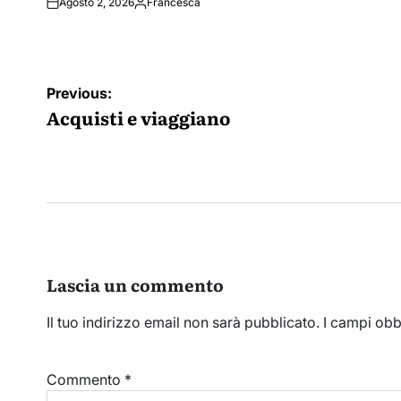
Agosto 2, 2026
Francesca
Posted
by
Navigazione
Previous:
articoli
Acquisti e viaggiano
Lascia un commento
Il tuo indirizzo email non sarà pubblicato.
I campi obb
Commento
*