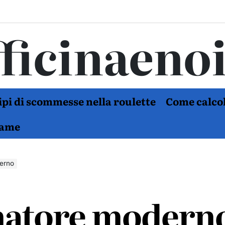
ficinaeno
tipi di scommesse nella roulette
Come calcol
Game
derno
enatore modern