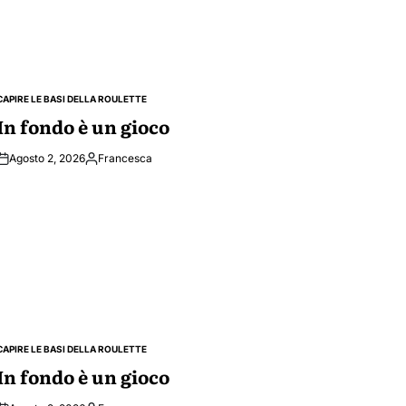
CAPIRE LE BASI DELLA ROULETTE
POSTED
IN
In fondo è un gioco
Agosto 2, 2026
Francesca
Posted
by
CAPIRE LE BASI DELLA ROULETTE
POSTED
IN
In fondo è un gioco