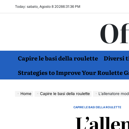
Skip
Today: sabato, Agosto 8 2026
6
:
31
:
37
PM
to
Of
content
Capire le basi della roulette
Diversi 
Strategies to Improve Your Roulette 
Home
Capire le basi della roulette
L’allenatore mo
CAPIRE LE BASI DELLA ROULETTE
POSTED
L’all
IN