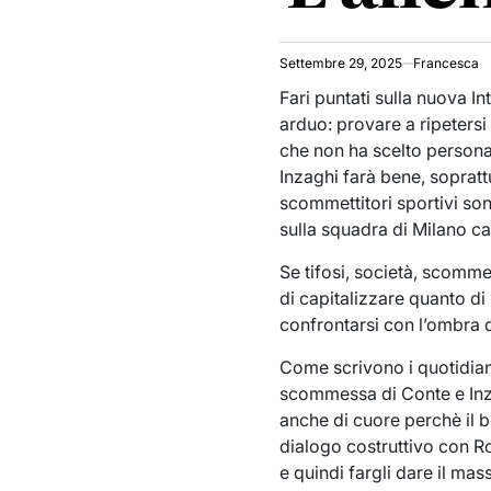
Settembre 29, 2025
Francesca
Fari puntati sulla nuova I
arduo: provare a ripetersi
che non ha scelto person
Inzaghi farà bene, soprattu
scommettitori sportivi sono
sulla squadra di Milano ca
Se tifosi, società, scommet
di capitalizzare quanto d
confrontarsi con l’ombra 
Come scrivono i quotidiani
scommessa di Conte e Inzag
anche di cuore perchè il b
dialogo costruttivo con Ro
e quindi fargli dare il mas