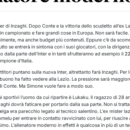
nter di Inzaghi. Dopo Conte e la vittoria dello scudetto all’ex
 in campionato e fare grandi cose in Europa. Non sarà facile. 
almente, ma anche budget più contenuti. Eppure c’è da sco
tto se entrerà in sintonia con i suoi giocatori, con la dirigenza 
 dalla parte dell’Inter e in tanti sfrutteranno ad esempio il
22
mpione d’Italia.
titori puntano sulla nuova Inter, altrettanto farà Inzaghi. Per
i buono ha fatto vedere alla Lazio. La pressione sarà maggio
di Conte. Ma Simone vuole fare a modo suo.
 sportivi l’uomo da cui ripartire è Lukaku. Il ragazzo di 28 an
hi dovrà faticare per portarlo dalla sua parte. Non si tratta
elga era parecchio legato al tecnico salentino. L’ex mister laz
melu per entrare in contatto ravvicinato con lui, per riuscire 
simo. L’allenatore moderno in effetti è qualcosa in più di un t