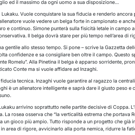
 meglio ed il massimo da ogni uomo a sua disposizione…
 Lukaku. Vuole conquistare la sua fiducia e renderlo ancora pi
allenatore vuole vedere un belga forte in campionato e anch
ro e continuo. Simone punterà sulla fisicità letale in campo
onservativa. Il belga dovrà stare per più tempo nell’area di ri
a gentile allo stesso tempo. Si pone – scrive la Gazzetta del
olta confidenze e sa consigliare ben oltre il campo. Questo 
e Romelu”. Alla Pinetina il belga è apparso sorridente, pron
cato Conte ma si vuole affidare ad Inzaghi.
 fiducia tecnica. Inzaghi vuole garantire al ragazzo la central
i è un allenatore intelligente e saprà dare il giusto peso e cr
suno.
 Lukaku arrivino soprattutto nelle partite decisive di Coppa. L
ra. La rosea osserva che “la verticalità estrema che portava 
 a un gioco più ampio. Tutto risponde a un progetto che già 
n area di rigore, avvicinarlo alla porta nemica, ridurre la fati