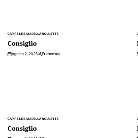
CAPIRE LE BASI DELLA ROULETTE
POSTED
IN
Consiglio
Agosto 2, 2026
Francesca
Posted
by
CAPIRE LE BASI DELLA ROULETTE
POSTED
IN
Consiglio