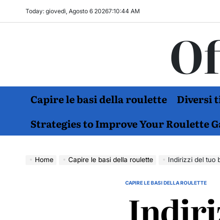
Skip
Today: giovedì, Agosto 6 2026
7
:
10
:
45
AM
to
Of
content
Capire le basi della roulette
Diversi 
Strategies to Improve Your Roulette 
Home
Capire le basi della roulette
Indirizzi del tuo
CAPIRE LE BASI DELLA ROULETTE
POSTED
Indiri
IN