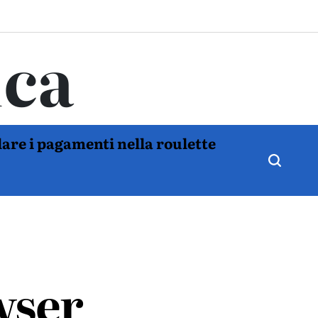
ica
are i pagamenti nella roulette
wser