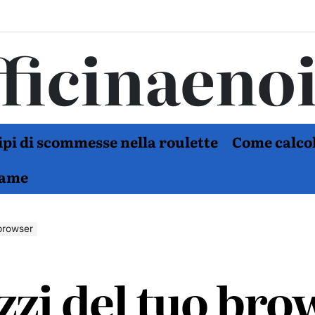
ficinaeno
tipi di scommesse nella roulette
Come calcol
Game
 browser
zzi del tuo bro