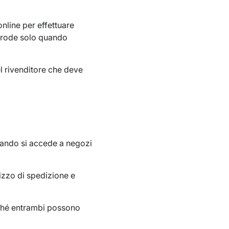
 online per effettuare
a frode solo quando
el rivenditore che deve
quando si accede a negozi
rizzo di spedizione e
oiché entrambi possono