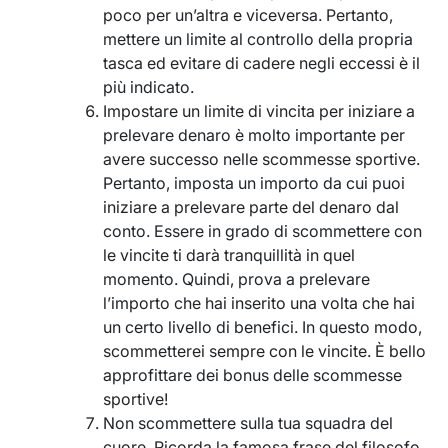
poco per un’altra e viceversa. Pertanto,
mettere un limite al controllo della propria
tasca ed evitare di cadere negli eccessi è il
più indicato.
Impostare un limite di vincita per iniziare a
prelevare denaro è molto importante per
avere successo nelle scommesse sportive.
Pertanto, imposta un importo da cui puoi
iniziare a prelevare parte del denaro dal
conto. Essere in grado di scommettere con
le vincite ti darà tranquillità in quel
momento. Quindi, prova a prelevare
l’importo che hai inserito una volta che hai
un certo livello di benefici. In questo modo,
scommetterei sempre con le vincite. È bello
approfittare dei bonus delle scommesse
sportive!
Non scommettere sulla tua squadra del
cuore. Ricorda la famosa frase del filosofo