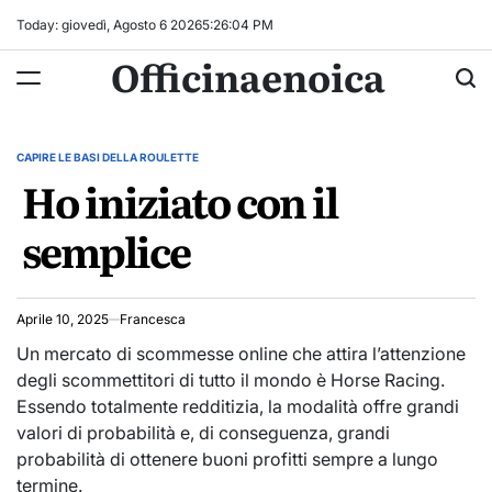
Skip
Today: giovedì, Agosto 6 2026
5
:
26
:
05
PM
to
Officinaenoica
content
CAPIRE LE BASI DELLA ROULETTE
POSTED
Ho iniziato con il
IN
semplice
Aprile 10, 2025
Francesca
Un mercato di scommesse online che attira l’attenzione
degli scommettitori di tutto il mondo è Horse Racing.
Essendo totalmente redditizia, la modalità offre grandi
valori di probabilità e, di conseguenza, grandi
probabilità di ottenere buoni profitti sempre a lungo
termine.