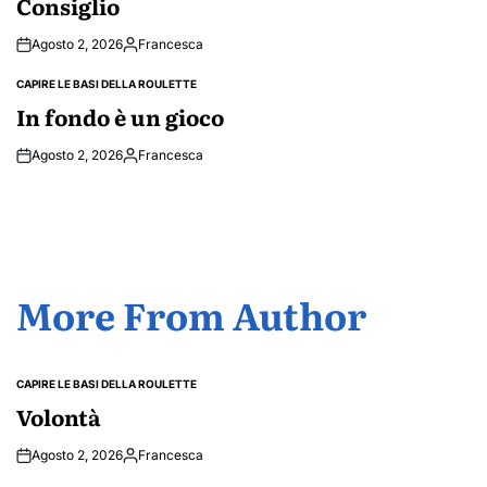
Consiglio
Agosto 2, 2026
Francesca
Posted
by
CAPIRE LE BASI DELLA ROULETTE
POSTED
IN
In fondo è un gioco
Agosto 2, 2026
Francesca
Posted
by
More From Author
CAPIRE LE BASI DELLA ROULETTE
POSTED
IN
Volontà
Agosto 2, 2026
Francesca
Posted
by