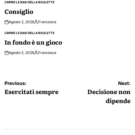
CAPIRE LE BASI DELLA ROULETTE
POSTED
IN
Consiglio
Agosto 2, 2026
Francesca
Posted
by
CAPIRE LE BASI DELLA ROULETTE
POSTED
IN
In fondo è un gioco
Agosto 2, 2026
Francesca
Posted
by
Navigazione
Previous:
Next:
articoli
Esercitati sempre
Decisione non
dipende