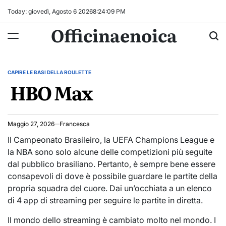
Skip
Today: giovedì, Agosto 6 2026
8
:
24
:
09
PM
to
Officinaenoica
content
CAPIRE LE BASI DELLA ROULETTE
POSTED
HBO Max
IN
Maggio 27, 2026
Francesca
Il Campeonato Brasileiro, la UEFA Champions League e
la NBA sono solo alcune delle competizioni più seguite
dal pubblico brasiliano. Pertanto, è sempre bene essere
consapevoli di dove è possibile guardare le partite della
propria squadra del cuore. Dai un’occhiata a un elenco
di 4 app di streaming per seguire le partite in diretta.
Il mondo dello streaming è cambiato molto nel mondo. I