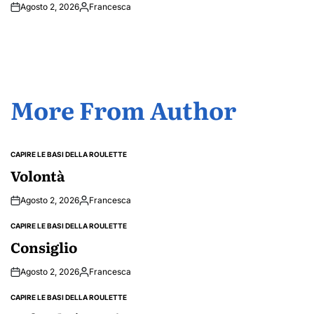
Agosto 2, 2026
Francesca
Posted
by
More From Author
CAPIRE LE BASI DELLA ROULETTE
POSTED
IN
Volontà
Agosto 2, 2026
Francesca
Posted
by
CAPIRE LE BASI DELLA ROULETTE
POSTED
IN
Consiglio
Agosto 2, 2026
Francesca
Posted
by
CAPIRE LE BASI DELLA ROULETTE
POSTED
IN