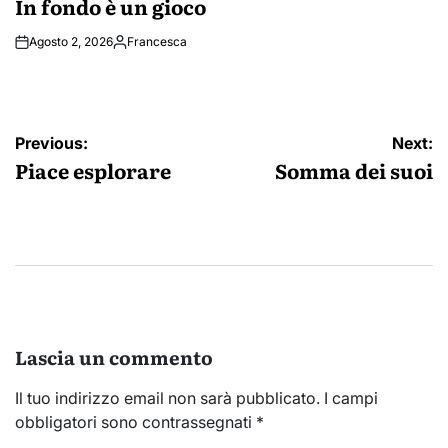
In fondo è un gioco
Agosto 2, 2026
Francesca
Posted
by
Navigazione
Previous:
Next:
articoli
Piace esplorare
Somma dei suoi
Lascia un commento
Il tuo indirizzo email non sarà pubblicato.
I campi
obbligatori sono contrassegnati
*