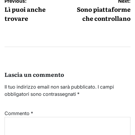
Navigazione
Previous:
Next:
articoli
Lì puoi anche
Sono piattaforme
trovare
che controllano
Lascia un commento
Il tuo indirizzo email non sarà pubblicato.
I campi
obbligatori sono contrassegnati
*
Commento
*