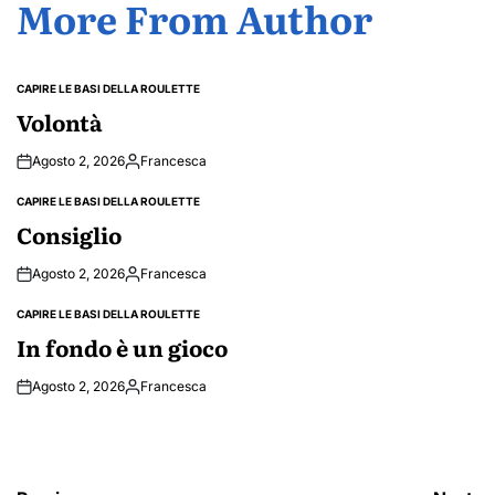
More From Author
CAPIRE LE BASI DELLA ROULETTE
POSTED
IN
Volontà
Agosto 2, 2026
Francesca
Posted
by
CAPIRE LE BASI DELLA ROULETTE
POSTED
IN
Consiglio
Agosto 2, 2026
Francesca
Posted
by
CAPIRE LE BASI DELLA ROULETTE
POSTED
IN
In fondo è un gioco
Agosto 2, 2026
Francesca
Posted
by