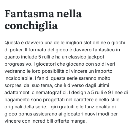
Fantasma nella
conchiglia
Questa è davvero una delle migliori slot online o giochi
di poker. Il formato del gioco è davvero fantastico in
quanto include 5 rulli e ha un classico jackpot
progressivo. I giocatori che giocano con soldi veri
vedranno le loro possibilità di vincere un importo
incalcolabile. I fan di questa serie saranno molto
sorpresi dal suo tema, che è diverso dagli ultimi
adattamenti cinematografici. I design a 5 rulli e 9 linee di
pagamento sono progettati nel carattere e nello stile
originali della serie. I giri gratuiti e le funzionalità di
gioco bonus assicurano ai giocatori nuovi modi per
vincere con incredibili offerte manga.