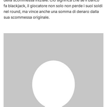
della scommessa iniziale. Ciò significa che se il banco
fa blackjack, il giocatore non solo non perde i suoi soldi
nel round, ma vince anche una somma di denaro dalla
sua scommessa originale.