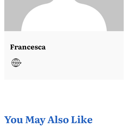
Francesca
You May Also Like