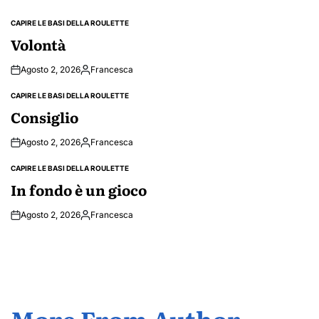
CAPIRE LE BASI DELLA ROULETTE
POSTED
IN
Volontà
Agosto 2, 2026
Francesca
Posted
by
CAPIRE LE BASI DELLA ROULETTE
POSTED
IN
Consiglio
Agosto 2, 2026
Francesca
Posted
by
CAPIRE LE BASI DELLA ROULETTE
POSTED
IN
In fondo è un gioco
Agosto 2, 2026
Francesca
Posted
by