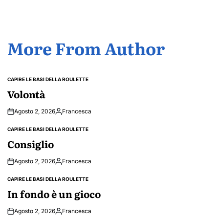
More From Author
CAPIRE LE BASI DELLA ROULETTE
POSTED
IN
Volontà
Agosto 2, 2026
Francesca
Posted
by
CAPIRE LE BASI DELLA ROULETTE
POSTED
IN
Consiglio
Agosto 2, 2026
Francesca
Posted
by
CAPIRE LE BASI DELLA ROULETTE
POSTED
IN
In fondo è un gioco
Agosto 2, 2026
Francesca
Posted