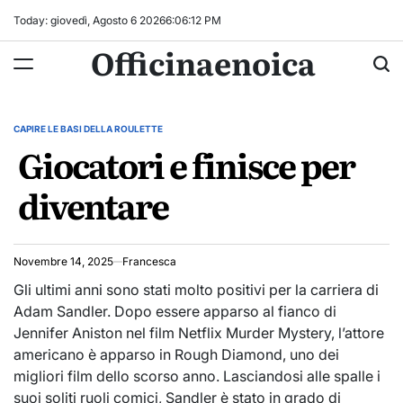
Skip
Today: giovedì, Agosto 6 2026
6
:
06
:
13
PM
to
Officinaenoica
content
CAPIRE LE BASI DELLA ROULETTE
POSTED
Giocatori e finisce per
IN
diventare
Novembre 14, 2025
Francesca
Gli ultimi anni sono stati molto positivi per la carriera di
Adam Sandler. Dopo essere apparso al fianco di
Jennifer Aniston nel film Netflix Murder Mystery, l’attore
americano è apparso in Rough Diamond, uno dei
migliori film dello scorso anno. Lasciandosi alle spalle i
suoi soliti ruoli comici, Sandler è stato in grado di