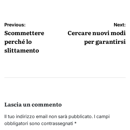
by
Navigazione
Previous:
Next:
articoli
Scommettere
Cercare nuovi modi
perché lo
per garantirsi
slittamento
Lascia un commento
Il tuo indirizzo email non sarà pubblicato.
I campi
obbligatori sono contrassegnati
*