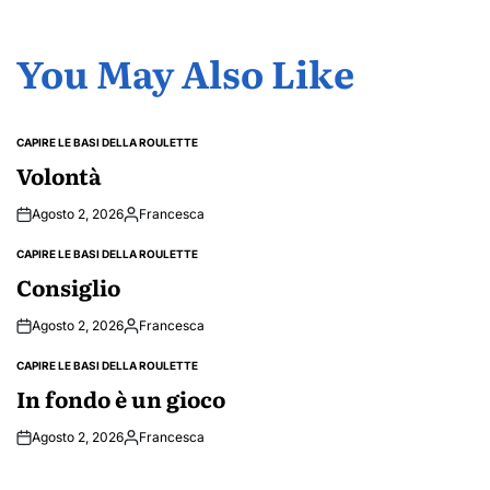
You May Also Like
CAPIRE LE BASI DELLA ROULETTE
POSTED
IN
Volontà
Agosto 2, 2026
Francesca
Posted
by
CAPIRE LE BASI DELLA ROULETTE
POSTED
IN
Consiglio
Agosto 2, 2026
Francesca
Posted
by
CAPIRE LE BASI DELLA ROULETTE
POSTED
IN
In fondo è un gioco
Agosto 2, 2026
Francesca
Posted
by