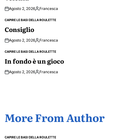
Agosto 2, 2026
Francesca
Posted
by
CAPIRE LE BASI DELLA ROULETTE
POSTED
IN
Consiglio
Agosto 2, 2026
Francesca
Posted
by
CAPIRE LE BASI DELLA ROULETTE
POSTED
IN
In fondo è un gioco
Agosto 2, 2026
Francesca
Posted
by
More From Author
CAPIRE LE BASI DELLA ROULETTE
POSTED