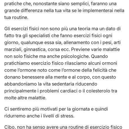
pratiche che, nonostante siano semplici, faranno una
grande differenza nella tua vita se le implementerai nella
tua routine.
Gli esercizi fisici non sono più una teoria ma un dato di
fatto tra gli specialisti che fanno esercizi fisici ogni
giorno, qualunque essa sia, allenamento con i pesi, arti
marziali, ginnastica, corsa ecc. Previene varie malattie
non solo fisiche ma anche psicologiche. Quando
pratichiamo esercizio fisico rilasciamo alcuni ormoni
come l’ormone noto come l’ormone della felicità che
donano benessere alla mente e al corpo, con questo
abbandoniamo la vita sedentaria riducendo
principalmente i problemi cardiaci o il colesterolo tra
molte altre malattie.
Ci sentiremo più motivati ​​per la giornata e quindi
ridurremo anche i livelli di stress.
Cibo, non ha senso avere una routine di esercizio fisico