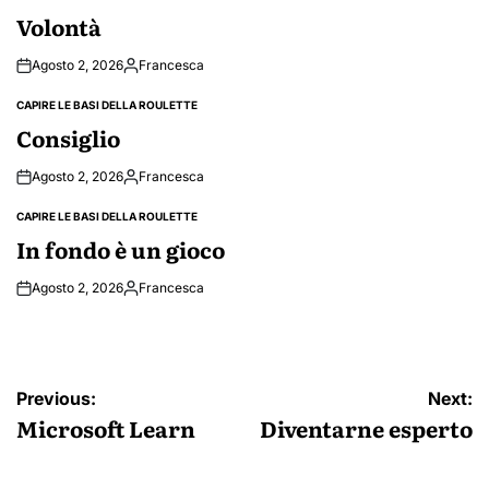
IN
Volontà
Agosto 2, 2026
Francesca
Posted
by
CAPIRE LE BASI DELLA ROULETTE
POSTED
IN
Consiglio
Agosto 2, 2026
Francesca
Posted
by
CAPIRE LE BASI DELLA ROULETTE
POSTED
IN
In fondo è un gioco
Agosto 2, 2026
Francesca
Posted
by
Navigazione
Previous:
Next:
articoli
Microsoft Learn
Diventarne esperto