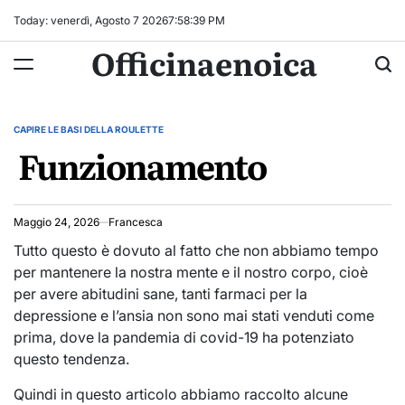
Skip
Today: venerdì, Agosto 7 2026
7
:
58
:
40
PM
to
Officinaenoica
content
CAPIRE LE BASI DELLA ROULETTE
POSTED
Funzionamento
IN
Maggio 24, 2026
Francesca
Tutto questo è dovuto al fatto che non abbiamo tempo
per mantenere la nostra mente e il nostro corpo, cioè
per avere abitudini sane, tanti farmaci per la
depressione e l’ansia non sono mai stati venduti come
prima, dove la pandemia di covid-19 ha potenziato
questo tendenza.
Quindi in questo articolo abbiamo raccolto alcune