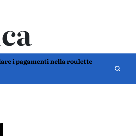
ica
are i pagamenti nella roulette
l