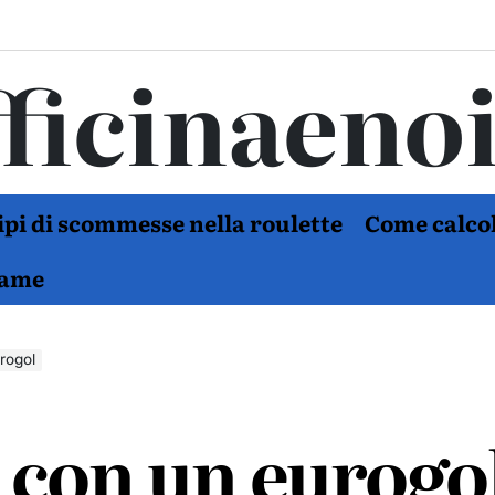
ficinaeno
tipi di scommesse nella roulette
Come calcol
Game
rogol
 con un eurogo