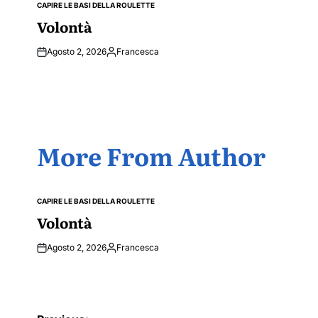
CAPIRE LE BASI DELLA ROULETTE
POSTED
IN
Volontà
Agosto 2, 2026
Francesca
Posted
by
More From Author
CAPIRE LE BASI DELLA ROULETTE
POSTED
IN
Volontà
Agosto 2, 2026
Francesca
Posted
by