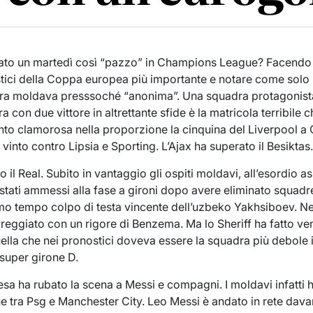
ato un martedì così “pazzo” in Champions League? Facend
stici della Coppa europea più importante e notare come solo
a moldava presssoché “anonima”. Una squadra protagonista
ora con due vittore in altrettante sfide è la matricola terribile
tanto clamorosa nella proporzione la cinquina del Liverpool a
nto contro Lipsia e Sporting. L’Ajax ha superato il Besiktas
o il Real. Subito in vantaggio gli ospiti moldavi, all’esordio
 stati ammessi alla fase a gironi dopo avere eliminato squad
mo tempo colpo di testa vincente dell’uzbeko Yakhsiboev. N
reggiato con un rigore di Benzema. Ma lo Sheriff ha fatto veni
uella che nei pronostici doveva essere la squadra più debole 
super girone D.
esa ha rubato la scena a Messi e compagni. I moldavi infatti
 tra Psg e Manchester City. Leo Messi è andato in rete davan