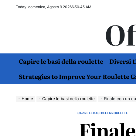
Skip
Today: domenica, Agosto 9 2026
6
:
50
:
46
AM
to
Of
content
Capire le basi della roulette
Diversi 
Strategies to Improve Your Roulette 
Home
Capire le basi della roulette
Finale con un eu
CAPIRE LE BASI DELLA ROULETTE
POSTED
Finale
IN