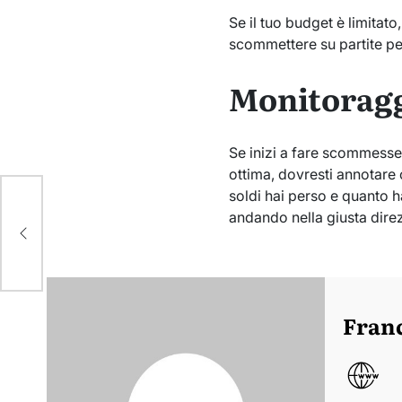
Se il tuo budget è limitato
scommettere su partite per 
Monitoragg
Se inizi a fare scommesse 
ottima, dovresti annotare 
soldi hai perso e quanto h
andando nella giusta dire
Fran