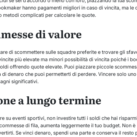
idi se sei d’accordo o meno con loro, piazzando la tua sc
kmaker hanno pagamenti migliori in caso di vincita, ma le q
metodi complicati per calcolare le quote.
messe di valore
re di scommettere sulle squadre preferite e trovare gli sfavor
incite più elevate ma minori possibilità di vincita poiché i
i soldi offrendo quote elevate. Puoi piazzare piccole scomme
tà di denaro che puoi permetterti di perdere. Vincere solo uno 
gni significativi.
one a lungo termine
su eventi sportivi, non investire tutti i soldi che hai risparm
ommesse di fila, aumenta leggermente il tuo budget. Non è un
ertirti. Se vinci denaro, spendi una parte e conserva il resto