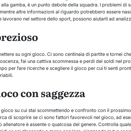
i alla gamba, è un punto debole della squadra. I problemi di sa
mentre altre informazioni al riguardo potrebbero essere nasc
e lavorano nel settore dello sport, possono aiutarti ad analizz
prezioso
ttere su ogni gioco. Ci sono centinaia di partite e tornei ch
cenza, fai una cattiva scommessa e perdi dei soldi nel pro
tempo per fare ricerche e scegliere il gioco per cui ti senti pr
riabili.
ioco con saggezza
 gioco su cui stai scommettendo e confronto con il prossimo 
rca di scoprire se ci sono fattori favorevoli nel gioco, ad e
oro allenatore è assente o qualcosa del genere. Controlla qual