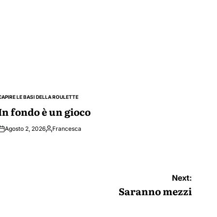
by
CAPIRE LE BASI DELLA ROULETTE
POSTED
IN
In fondo è un gioco
Agosto 2, 2026
Francesca
Posted
by
Next:
Saranno mezzi