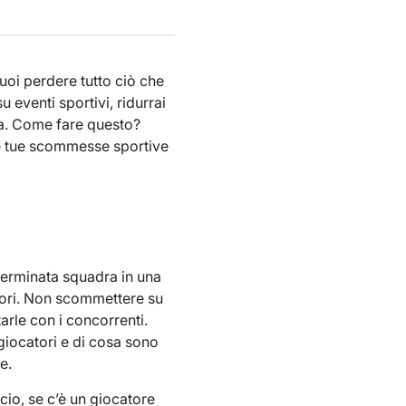
oi perdere tutto ciò che
u eventi sportivi, ridurrai
osa. Come fare questo?
le tue scommesse sportive
erminata squadra in una
catori. Non scommettere su
arle con i concorrenti.
giocatori e di cosa sono
e.
cio, se c’è un giocatore