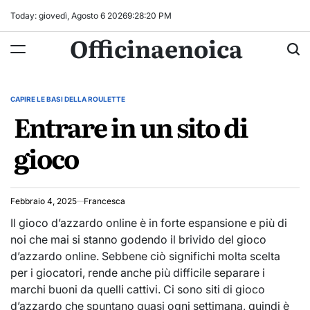
Skip
Today: giovedì, Agosto 6 2026
9
:
28
:
21
PM
to
Officinaenoica
content
CAPIRE LE BASI DELLA ROULETTE
POSTED
Entrare in un sito di
IN
gioco
Febbraio 4, 2025
Francesca
Il gioco d’azzardo online è in forte espansione e più di
noi che mai si stanno godendo il brivido del gioco
d’azzardo online. Sebbene ciò significhi molta scelta
per i giocatori, rende anche più difficile separare i
marchi buoni da quelli cattivi. Ci sono siti di gioco
d’azzardo che spuntano quasi ogni settimana, quindi è