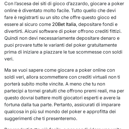
Con l’ascesa dei siti di gioco d’azzardo, giocare a poker
online è diventato molto facile. Tutto quello che devi
fare è registrarti su un sito che offre questo gioco ed
essere al sicuro come
20Bet Italia
, depositare fondi e
divertirti. Alcuni software di poker offrono crediti fittizi.
Quindi non devi necessariamente depositare denaro e
puoi provare tutte le varianti del poker gratuitamente
prima di iniziare a piazzare le tue scommesse con soldi
veri.
Ma se vuoi sapere come giocare a poker online con
soldi veri, allora scommettere con crediti virtuali non ti
porterà subito molte vincite. A meno che tu non
partecipi a tornei gratuiti che offrono premi reali, ma per
questo dovrai battere molti giocatori esperti e avere la
fortuna dalla tua parte. Pertanto, assicurati di imparare
qualcosa in più sul mondo del poker e approfitta dei
suggerimenti che ti presenteremo.