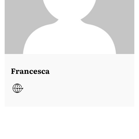
Francesca