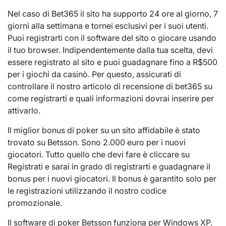
Nel caso di Bet365 il sito ha supporto 24 ore al giorno, 7
giorni alla settimana e tornei esclusivi per i suoi utenti.
Puoi registrarti con il software del sito o giocare usando
il tuo browser. Indipendentemente dalla tua scelta, devi
essere registrato al sito e puoi guadagnare fino a R$500
per i giochi da casinò. Per questo, assicurati di
controllare il nostro articolo di recensione di bet365 su
come registrarti e quali informazioni dovrai inserire per
attivarlo.
Il miglior bonus di poker su un sito affidabile è stato
trovato su Betsson. Sono 2.000 euro per i nuovi
giocatori. Tutto quello che devi fare è cliccare su
Registrati e sarai in grado di registrarti e guadagnare il
bonus per i nuovi giocatori. Il bonus è garantito solo per
le registrazioni utilizzando il nostro codice
promozionale.
Il software di poker Betsson funziona per Windows XP,