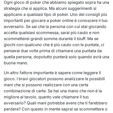
Ogni gioco di poker che abbiamo spiegato sopra ha una
strategia che si applica. Ma alcuni suggerimenti si
applicano a qualsiasi tipo di poker. Uno dei consigli più
importanti per giocare a poker online è conoscere il tuo
avversario. Se sai che la persona con cui stai giocando
accetta qualsiasi scommessa, sarai più cauto e non
scommetterei grandi somme durante il bluff. Ma se
giochi con qualcuno che è più cauto con le puntate, ci
penserai due volte prima di chiamare una puntata da
quella persona, dopotutto punterà solo quando avrà una
buona mano.
Un altro fattore importante è sapere come leggere il
gioco. I bravi giocatori possono analizzare le possibili
mani che si possono realizzare con una certa
combinazione di carte. Se hai una mano che non è la
migliore al tavolo, quanto vale chiamare il tuo
avversario? Quali mani potrebbe avere che ti farebbero
perdere? Con questo in mente saprai se scommettere o