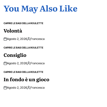
You May Also Like
CAPIRE LE BASI DELLA ROULETTE
POSTED
IN
Volontà
Agosto 2, 2026
Francesca
Posted
by
CAPIRE LE BASI DELLA ROULETTE
POSTED
IN
Consiglio
Agosto 2, 2026
Francesca
Posted
by
CAPIRE LE BASI DELLA ROULETTE
POSTED
IN
In fondo è un gioco
Agosto 2, 2026
Francesca
Posted
by