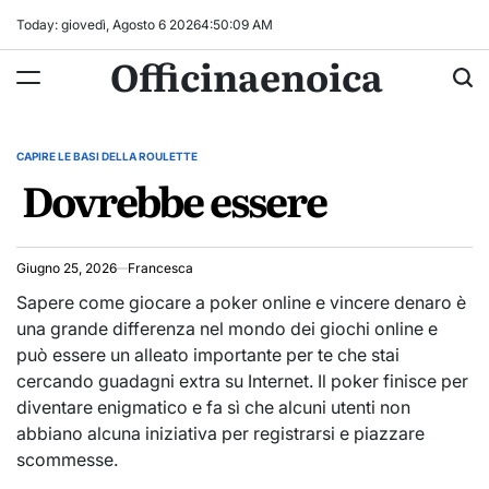
Skip
Today: giovedì, Agosto 6 2026
4
:
50
:
09
AM
to
Officinaenoica
content
CAPIRE LE BASI DELLA ROULETTE
POSTED
Dovrebbe essere
IN
Giugno 25, 2026
Francesca
Sapere come giocare a poker online e vincere denaro è
una grande differenza nel mondo dei giochi online e
può essere un alleato importante per te che stai
cercando guadagni extra su Internet. Il poker finisce per
diventare enigmatico e fa sì che alcuni utenti non
abbiano alcuna iniziativa per registrarsi e piazzare
scommesse.