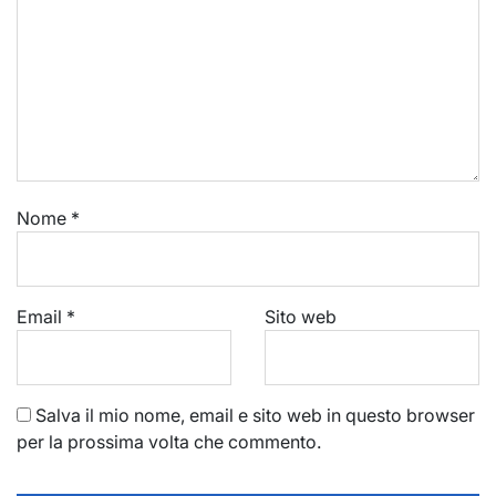
Nome
*
Email
*
Sito web
Salva il mio nome, email e sito web in questo browser
per la prossima volta che commento.