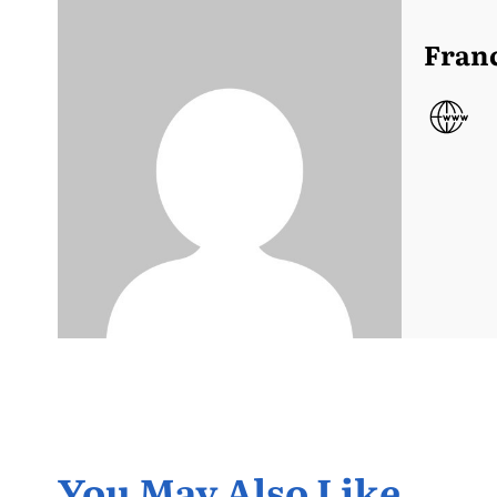
Fran
You May Also Like