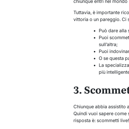
chiunque entri nel mondo
Tuttavia, è importante ri
vittoria o un pareggio. Ci
Può dare alla 
Puoi scommett
sull’altra;
Puoi indovina
O se questa p
La specializz
più intelligen
3. Scommett
Chiunque abbia assistito a
Quindi vuoi sapere come sc
risposta è: scommetti live