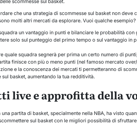
 delle scommesse sul basket.
cordare che una strategia di scommesse sul basket non deve c
 sono molti altri mercati da esplorare. Vuoi qualche esempio?
squadra un vantaggio in punti e bilanciare le probabilità con 
ere solo sul punteggio del primo tempo o sul vantaggio in p
re quale squadra segnerà per prima un certo numero di punti
artita finisce con più o meno punti (nel famoso mercato over
azione e la conoscenza dei mercati ti permetteranno di sco
te sul basket, aumentando la tua redditività.
i live e approfitta della vo
 una partita di basket, specialmente nella NBA, ha visto quanto
ommettere sul basket con le migliori possibilità di sfruttare 
!