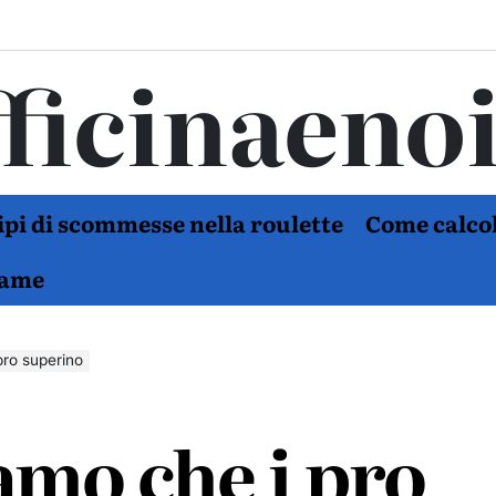
ficinaeno
tipi di scommesse nella roulette
Come calcol
Game
pro superino
amo che i pro