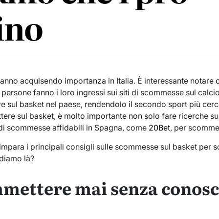
ino
nno acquisendo importanza in Italia. È interessante notare ch
e persone fanno i loro ingressi sui siti di scommesse sul calci
e sul basket nel paese, rendendolo il secondo sport più ce
ere sul basket, è molto importante non solo fare ricerche s
iti di scommesse affidabili in Spagna, come
20Bet
, per scommet
e impara i principali consigli sulle scommesse sul basket per
ndiamo là?
mmettere mai senza conosce