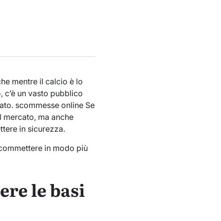
e mentre il calcio è lo
o, c’è un vasto pubblico
rcato. scommesse online Se
ul mercato, ma anche
tere in sicurezza.
 scommettere in modo più
re le basi