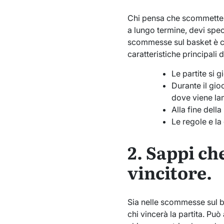
Chi pensa che scommettere
a lungo termine, devi speci
scommesse sul basket è con
caratteristiche principali d
Le partite si 
Durante il gio
dove viene lan
Alla fine dell
Le regole e la 
2. Sappi ch
vincitore.
Sia nelle scommesse sul ba
chi vincerà la partita. Può