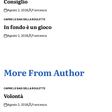
Consiglio
Agosto 2, 2026
Francesca
Posted
by
CAPIRE LE BASI DELLA ROULETTE
POSTED
IN
In fondo è un gioco
Agosto 2, 2026
Francesca
Posted
by
More From Author
CAPIRE LE BASI DELLA ROULETTE
POSTED
IN
Volontà
Agosto 2, 2026
Francesca
Posted
by