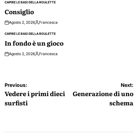
CAPIRE LE BASI DELLA ROULETTE
POSTED
IN
Consiglio
Agosto 2, 2026
Francesca
Posted
by
CAPIRE LE BASI DELLA ROULETTE
POSTED
IN
In fondo è un gioco
Agosto 2, 2026
Francesca
Posted
by
Navigazione
Previous:
Next:
articoli
Vedere i primi dieci
Generazione di uno
surfisti
schema