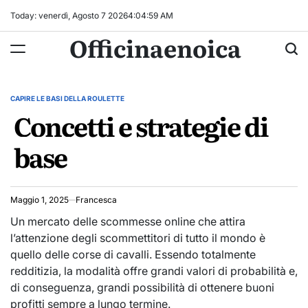
Skip
Today: venerdì, Agosto 7 2026
4
:
05
:
00
AM
to
Officinaenoica
content
CAPIRE LE BASI DELLA ROULETTE
POSTED
Concetti e strategie di
IN
base
Maggio 1, 2025
Francesca
Un mercato delle scommesse online che attira
l’attenzione degli scommettitori di tutto il mondo è
quello delle corse di cavalli. Essendo totalmente
redditizia, la modalità offre grandi valori di probabilità e,
di conseguenza, grandi possibilità di ottenere buoni
profitti sempre a lungo termine.