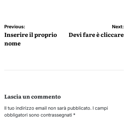
by
Navigazione
Previous:
Next:
articoli
Inserire il proprio
Devi fare è cliccare
nome
Lascia un commento
Il tuo indirizzo email non sarà pubblicato.
I campi
obbligatori sono contrassegnati
*