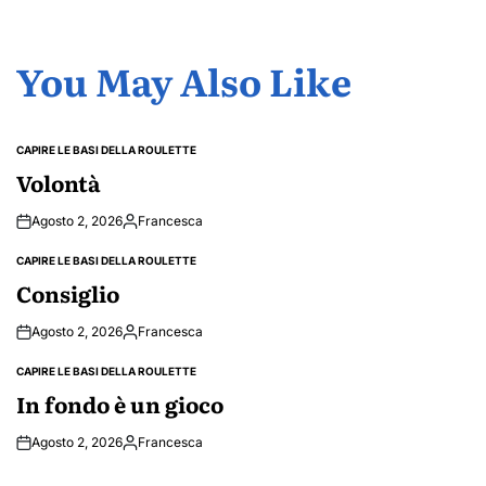
You May Also Like
CAPIRE LE BASI DELLA ROULETTE
POSTED
IN
Volontà
Agosto 2, 2026
Francesca
Posted
by
CAPIRE LE BASI DELLA ROULETTE
POSTED
IN
Consiglio
Agosto 2, 2026
Francesca
Posted
by
CAPIRE LE BASI DELLA ROULETTE
POSTED
IN
In fondo è un gioco
Agosto 2, 2026
Francesca
Posted
by