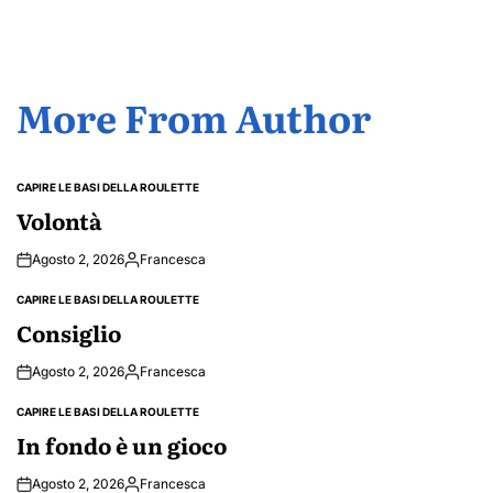
More From Author
CAPIRE LE BASI DELLA ROULETTE
POSTED
IN
Volontà
Agosto 2, 2026
Francesca
Posted
by
CAPIRE LE BASI DELLA ROULETTE
POSTED
IN
Consiglio
Agosto 2, 2026
Francesca
Posted
by
CAPIRE LE BASI DELLA ROULETTE
POSTED
IN
In fondo è un gioco
Agosto 2, 2026
Francesca
Posted