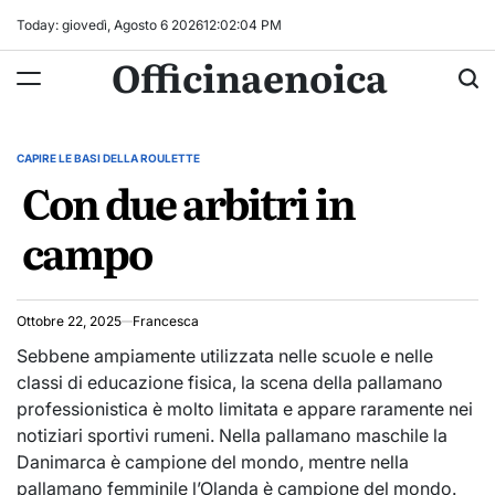
Skip
Today: giovedì, Agosto 6 2026
12
:
02
:
04
PM
to
Officinaenoica
content
CAPIRE LE BASI DELLA ROULETTE
POSTED
Con due arbitri in
IN
campo
Ottobre 22, 2025
Francesca
Sebbene ampiamente utilizzata nelle scuole e nelle
classi di educazione fisica, la scena della pallamano
professionistica è molto limitata e appare raramente nei
notiziari sportivi rumeni. Nella pallamano maschile la
Danimarca è campione del mondo, mentre nella
pallamano femminile l’Olanda è campione del mondo.