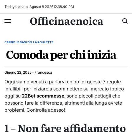
Skip
Today: sabato, Agosto 8 2026
12
:
38
:
40
PM
to
Officinaenoica
content
CAPIRE LE BASI DELLA ROULETTE
POSTED
Comoda per chi inizia
IN
Giugno 22, 2025
Francesca
Oggi siamo venuti a parlarvi un po’ di queste 7 regole
infallibili per iniziare a scommettere sul mercato ippico
oggi su
22Bet scommesse
, sono piccoli dettagli che
possono fare la differenza, altrimenti alla lunga avrete
problemi. Controlla adesso!
1 – Non fare affidamento