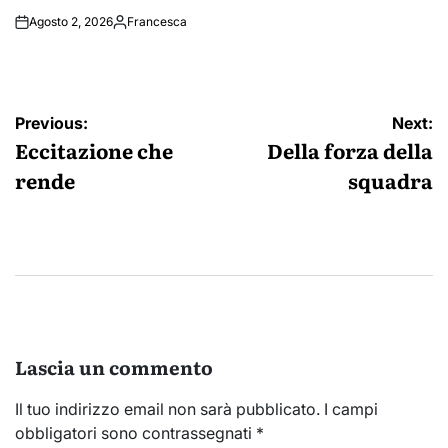
Agosto 2, 2026
Francesca
Posted
by
Navigazione
Previous:
Next:
articoli
Eccitazione che
Della forza della
rende
squadra
Lascia un commento
Il tuo indirizzo email non sarà pubblicato.
I campi
obbligatori sono contrassegnati
*