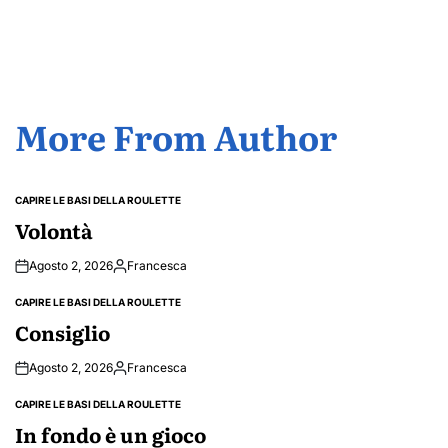
by
More From Author
CAPIRE LE BASI DELLA ROULETTE
POSTED
IN
Volontà
Agosto 2, 2026
Francesca
Posted
by
CAPIRE LE BASI DELLA ROULETTE
POSTED
IN
Consiglio
Agosto 2, 2026
Francesca
Posted
by
CAPIRE LE BASI DELLA ROULETTE
POSTED
IN
In fondo è un gioco