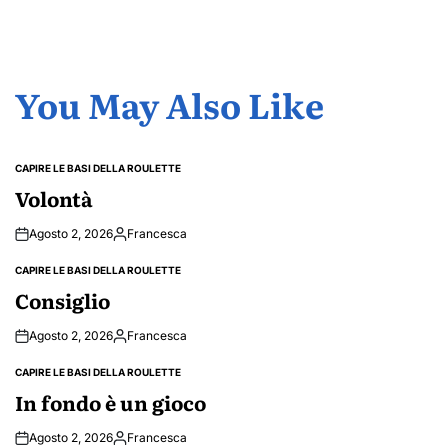
You May Also Like
CAPIRE LE BASI DELLA ROULETTE
POSTED
IN
Volontà
Agosto 2, 2026
Francesca
Posted
by
CAPIRE LE BASI DELLA ROULETTE
POSTED
IN
Consiglio
Agosto 2, 2026
Francesca
Posted
by
CAPIRE LE BASI DELLA ROULETTE
POSTED
IN
In fondo è un gioco
Agosto 2, 2026
Francesca
Posted