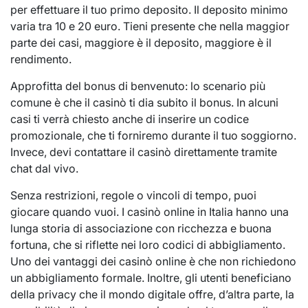
per effettuare il tuo primo deposito. Il deposito minimo
varia tra 10 e 20 euro. Tieni presente che nella maggior
parte dei casi, maggiore è il deposito, maggiore è il
rendimento.
Approfitta del bonus di benvenuto: lo scenario più
comune è che il casinò ti dia subito il bonus. In alcuni
casi ti verrà chiesto anche di inserire un codice
promozionale, che ti forniremo durante il tuo soggiorno.
Invece, devi contattare il casinò direttamente tramite
chat dal vivo.
Senza restrizioni, regole o vincoli di tempo, puoi
giocare quando vuoi. I casinò online in Italia hanno una
lunga storia di associazione con ricchezza e buona
fortuna, che si riflette nei loro codici di abbigliamento.
Uno dei vantaggi dei casinò online è che non richiedono
un abbigliamento formale. Inoltre, gli utenti beneficiano
della privacy che il mondo digitale offre, d’altra parte, la