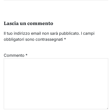
Lascia un commento
Il tuo indirizzo email non sarà pubblicato.
I campi
obbligatori sono contrassegnati
*
Commento
*