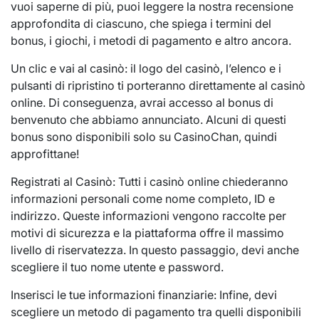
vuoi saperne di più, puoi leggere la nostra recensione
approfondita di ciascuno, che spiega i termini del
bonus, i giochi, i metodi di pagamento e altro ancora.
Un clic e vai al casinò: il logo del casinò, l’elenco e i
pulsanti di ripristino ti porteranno direttamente al casinò
online. Di conseguenza, avrai accesso al bonus di
benvenuto che abbiamo annunciato. Alcuni di questi
bonus sono disponibili solo su CasinoChan, quindi
approfittane!
Registrati al Casinò: Tutti i casinò online chiederanno
informazioni personali come nome completo, ID e
indirizzo. Queste informazioni vengono raccolte per
motivi di sicurezza e la piattaforma offre il massimo
livello di riservatezza. In questo passaggio, devi anche
scegliere il tuo nome utente e password.
Inserisci le tue informazioni finanziarie: Infine, devi
scegliere un metodo di pagamento tra quelli disponibili