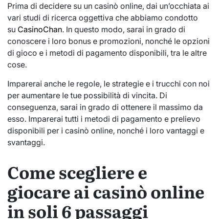
Prima di decidere su un casinò online, dai un’occhiata ai
vari studi di ricerca oggettiva che abbiamo condotto
su
CasinoChan
. In questo modo, sarai in grado di
conoscere i loro bonus e promozioni, nonché le opzioni
di gioco e i metodi di pagamento disponibili, tra le altre
cose.
Imparerai anche le regole, le strategie e i trucchi con noi
per aumentare le tue possibilità di vincita. Di
conseguenza, sarai in grado di ottenere il massimo da
esso. Imparerai tutti i metodi di pagamento e prelievo
disponibili per i casinò online, nonché i loro vantaggi e
svantaggi.
Come scegliere e
giocare ai casinò online
in soli 6 passaggi