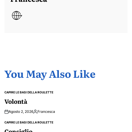
You May Also Like
CAPIRE LE BASI DELLA ROULETTE
POSTED
IN
Volontà
Agosto 2, 2026
Francesca
Posted
by
CAPIRE LE BASI DELLA ROULETTE
POSTED
IN
Consiglio