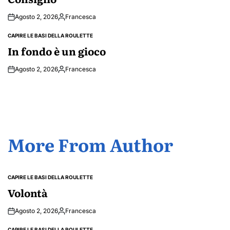
Agosto 2, 2026
Francesca
Posted
by
CAPIRE LE BASI DELLA ROULETTE
POSTED
IN
In fondo è un gioco
Agosto 2, 2026
Francesca
Posted
by
More From Author
CAPIRE LE BASI DELLA ROULETTE
POSTED
IN
Volontà
Agosto 2, 2026
Francesca
Posted
by
CAPIRE LE BASI DELLA ROULETTE