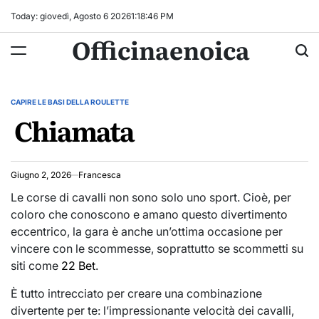
Skip
Today: giovedì, Agosto 6 2026
1
:
18
:
47
PM
to
Officinaenoica
content
CAPIRE LE BASI DELLA ROULETTE
POSTED
Chiamata
IN
Giugno 2, 2026
Francesca
Le corse di cavalli non sono solo uno sport. Cioè, per
coloro che conoscono e amano questo divertimento
eccentrico, la gara è anche un’ottima occasione per
vincere con le scommesse, soprattutto se scommetti su
siti come
22 Bet
.
È tutto intrecciato per creare una combinazione
divertente per te: l’impressionante velocità dei cavalli,