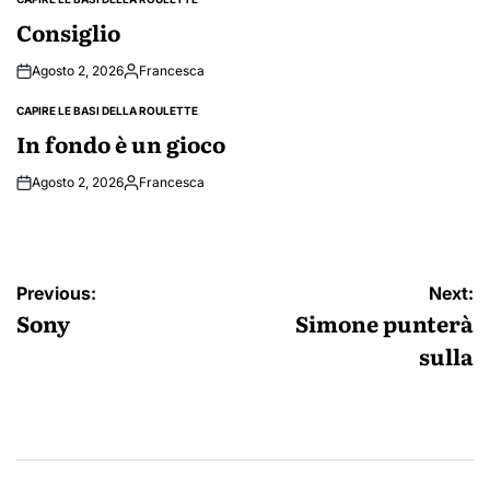
POSTED
IN
Consiglio
Agosto 2, 2026
Francesca
Posted
by
CAPIRE LE BASI DELLA ROULETTE
POSTED
IN
In fondo è un gioco
Agosto 2, 2026
Francesca
Posted
by
Navigazione
Previous:
Next:
articoli
Sony
Simone punterà
sulla