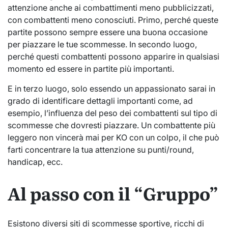
attenzione anche ai combattimenti meno pubblicizzati,
con combattenti meno conosciuti. Primo, perché queste
partite possono sempre essere una buona occasione
per piazzare le tue scommesse. In secondo luogo,
perché questi combattenti possono apparire in qualsiasi
momento ed essere in partite più importanti.
E in terzo luogo, solo essendo un appassionato sarai in
grado di identificare dettagli importanti come, ad
esempio, l’influenza del peso dei combattenti sul tipo di
scommesse che dovresti piazzare. Un combattente più
leggero non vincerà mai per KO con un colpo, il che può
farti concentrare la tua attenzione su punti/round,
handicap, ecc.
Al passo con il “Gruppo”
Esistono diversi siti di scommesse sportive, ricchi di