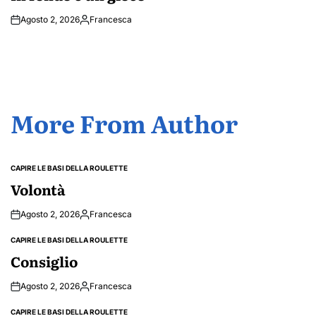
Agosto 2, 2026
Francesca
Posted
by
More From Author
CAPIRE LE BASI DELLA ROULETTE
POSTED
IN
Volontà
Agosto 2, 2026
Francesca
Posted
by
CAPIRE LE BASI DELLA ROULETTE
POSTED
IN
Consiglio
Agosto 2, 2026
Francesca
Posted
by
CAPIRE LE BASI DELLA ROULETTE
POSTED