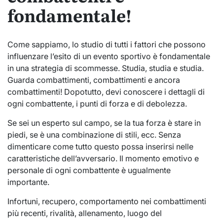
fondamentale!
Come sappiamo, lo studio di tutti i fattori che possono
influenzare l’esito di un evento sportivo è fondamentale
in una strategia di scommesse. Studia, studia e studia.
Guarda combattimenti, combattimenti e ancora
combattimenti! Dopotutto, devi conoscere i dettagli di
ogni combattente, i punti di forza e di debolezza.
Se sei un esperto sul campo, se la tua forza è stare in
piedi, se è una combinazione di stili, ecc. Senza
dimenticare come tutto questo possa inserirsi nelle
caratteristiche dell’avversario. Il momento emotivo e
personale di ogni combattente è ugualmente
importante.
Infortuni, recupero, comportamento nei combattimenti
più recenti, rivalità, allenamento, luogo del