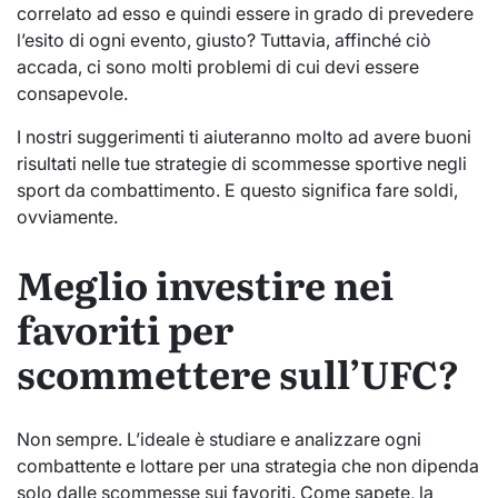
correlato ad esso e quindi essere in grado di prevedere
l’esito di ogni evento, giusto? Tuttavia, affinché ciò
accada, ci sono molti problemi di cui devi essere
consapevole.
I nostri suggerimenti ti aiuteranno molto ad avere buoni
risultati nelle tue strategie di scommesse sportive negli
sport da combattimento. E questo significa fare soldi,
ovviamente.
Meglio investire nei
favoriti per
scommettere sull’UFC?
Non sempre. L’ideale è studiare e analizzare ogni
combattente e lottare per una strategia che non dipenda
solo dalle scommesse sui favoriti. Come sapete, la