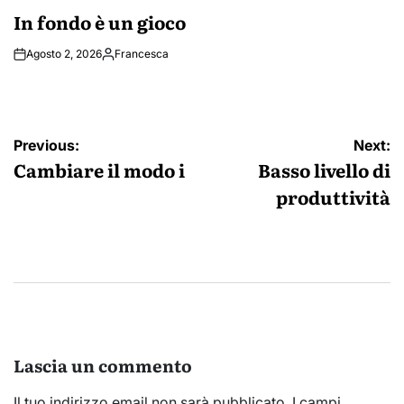
IN
In fondo è un gioco
Agosto 2, 2026
Francesca
Posted
by
Navigazione
Previous:
Next:
articoli
Cambiare il modo i
Basso livello di
produttività
Lascia un commento
Il tuo indirizzo email non sarà pubblicato.
I campi