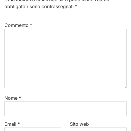
obbligatori sono contrassegnati
*
Commento
*
Nome
*
Email
*
Sito web