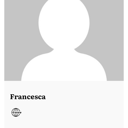
Francesca