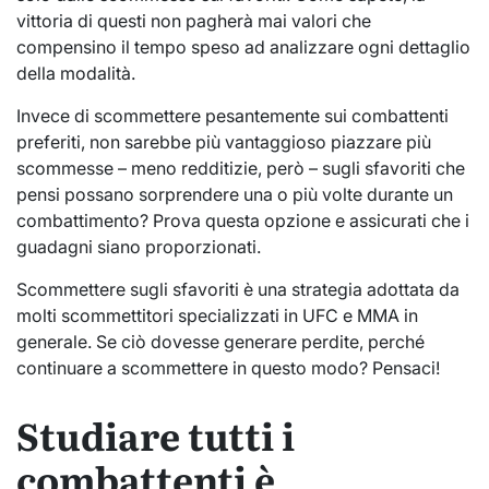
vittoria di questi non pagherà mai valori che
compensino il tempo speso ad analizzare ogni dettaglio
della modalità.
Invece di scommettere pesantemente sui combattenti
preferiti, non sarebbe più vantaggioso piazzare più
scommesse – meno redditizie, però – sugli sfavoriti che
pensi possano sorprendere una o più volte durante un
combattimento? Prova questa opzione e assicurati che i
guadagni siano proporzionati.
Scommettere sugli sfavoriti è una strategia adottata da
molti scommettitori specializzati in UFC e MMA in
generale. Se ciò dovesse generare perdite, perché
continuare a scommettere in questo modo? Pensaci!
Studiare tutti i
combattenti è