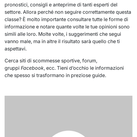
pronostici, consigli e anteprime di tanti esperti del
settore. Allora perché non seguire correttamente questa
classe? È molto importante consultare tutte le forme di
informazione e notare quante volte le tue opinioni sono
simili alle loro. Molte volte, i suggerimenti che segui
vanno male, ma in altre il risultato sarà quello che ti
aspettavi.
Cerca siti di scommesse sportive, forum,
gruppi
Facebook
, ecc. Tieni d’occhio le informazioni
che spesso si trasformano in preziose guide.