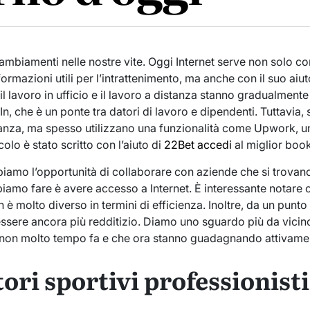
cambiamenti nelle nostre vite. Oggi Internet serve non solo c
ormazioni utili per l’intrattenimento, ma anche con il suo aiu
tra il lavoro in ufficio e il lavoro a distanza stanno gradualm
In, che è un ponte tra datori di lavoro e dipendenti. Tuttavia,
anza, ma spesso utilizzano una funzionalità come Upwork, un
colo è stato scritto con l’aiuto di
22Bet accedi
al miglior book
biamo l’opportunità di collaborare con aziende che si trovano 
amo fare è avere accesso a Internet. È interessante notare c
 molto diverso in termini di efficienza. Inoltre, da un punto d
essere ancora più redditizio. Diamo uno sguardo più da vicino
 non molto tempo fa e che ora stanno guadagnando attivamen
ri sportivi professionisti