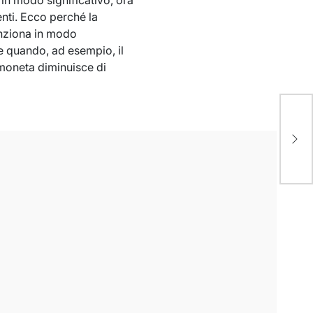
enti. Ecco perché la
unziona in modo
 e quando, ad esempio, il
moneta diminuisce di