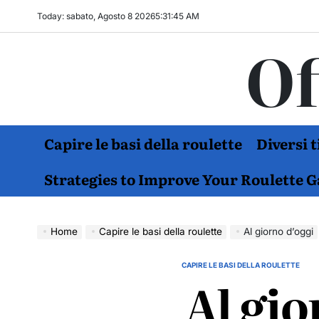
Skip
Today: sabato, Agosto 8 2026
5
:
31
:
46
AM
to
Of
content
Capire le basi della roulette
Diversi 
Strategies to Improve Your Roulette 
Home
Capire le basi della roulette
Al giorno d’oggi
CAPIRE LE BASI DELLA ROULETTE
POSTED
Al gio
IN