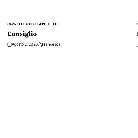
CAPIRE LE BASI DELLA ROULETTE
POSTED
IN
Consiglio
Agosto 2, 2026
Francesca
Posted
by