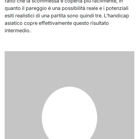
fatto che la scommessa è coperta più facilmente, in
quanto il pareggio è una possibilità reale e i potenziali
esiti realistici di una partita sono quindi tre. L’handicap
asiatico copre effettivamente questo risultato
intermedio.