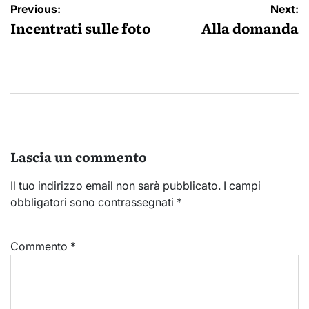
Navigazione
Previous:
Next:
articoli
Incentrati sulle foto
Alla domanda
Lascia un commento
Il tuo indirizzo email non sarà pubblicato.
I campi
obbligatori sono contrassegnati
*
Commento
*