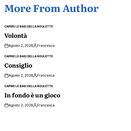
More From Author
CAPIRE LE BASI DELLA ROULETTE
POSTED
IN
Volontà
Agosto 2, 2026
Francesca
Posted
by
CAPIRE LE BASI DELLA ROULETTE
POSTED
IN
Consiglio
Agosto 2, 2026
Francesca
Posted
by
CAPIRE LE BASI DELLA ROULETTE
POSTED
IN
In fondo è un gioco
Agosto 2, 2026
Francesca
Posted
by