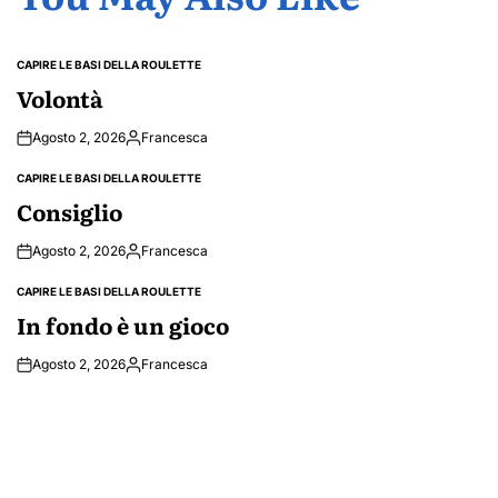
CAPIRE LE BASI DELLA ROULETTE
POSTED
IN
Volontà
Agosto 2, 2026
Francesca
Posted
by
CAPIRE LE BASI DELLA ROULETTE
POSTED
IN
Consiglio
Agosto 2, 2026
Francesca
Posted
by
CAPIRE LE BASI DELLA ROULETTE
POSTED
IN
In fondo è un gioco
Agosto 2, 2026
Francesca
Posted
by