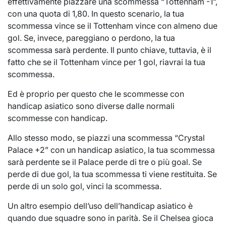
effettivamente piazzare una scommessa “Tottenham -1”,
con una quota di 1,80. In questo scenario, la tua
scommessa vince se il Tottenham vince con almeno due
gol. Se, invece, pareggiano o perdono, la tua
scommessa sarà perdente. Il punto chiave, tuttavia, è il
fatto che se il Tottenham vince per 1 gol, riavrai la tua
scommessa.
Ed è proprio per questo che le scommesse con
handicap asiatico sono diverse dalle normali
scommesse con handicap.
Allo stesso modo, se piazzi una scommessa “Crystal
Palace +2” con un handicap asiatico, la tua scommessa
sarà perdente se il Palace perde di tre o più goal. Se
perde di due gol, la tua scommessa ti viene restituita. Se
perde di un solo gol, vinci la scommessa.
Un altro esempio dell’uso dell’handicap asiatico è
quando due squadre sono in parità. Se il Chelsea gioca